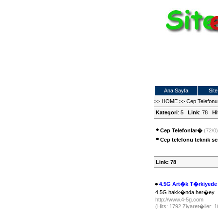
Ana Sayfa
Site
>>
HOME
>>
Cep Telefonu 
Kategori
: 5
Link
: 78
Hi
Cep Telefonlar�
(72/0)
Cep telefonu teknik ser
Link: 78
4.5G Art�k T�rkiyede
4.5G hakk�nda her�ey
http://www.4-5g.com
(Hits: 1792 Ziyaret�iler: