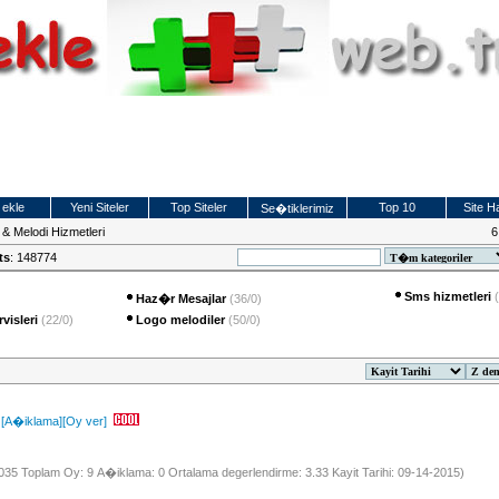
 ekle
Yeni Siteler
Top Siteler
Top 10
Site Ha
Se�tiklerimiz
& Melodi Hizmetleri
6
ts
: 148774
Sms hizmetleri
Haz�r Mesajlar
(36/0)
visleri
(22/0)
Logo melodiler
(50/0)
[A�iklama]
[Oy ver]
 1035 Toplam Oy: 9 A�iklama: 0 Ortalama degerlendirme: 3.33 Kayit Tarihi: 09-14-2015)