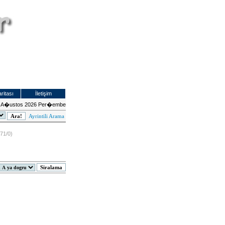
ritası
İletişim
 A�ustos 2026 Per�embe
Ayrintili Arama
(71/0)