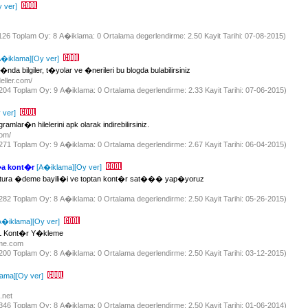
 ver]
1126 Toplam Oy: 8 A�iklama: 0 Ortalama degerlendirme: 2.50 Kayit Tarihi: 07-08-2015)
A�iklama]
[Oy ver]
nda bilgiler, t�yolar ve �nerileri bu blogda bulabilirsiniz
eller.com/
 1204 Toplam Oy: 9 A�iklama: 0 Ortalama degerlendirme: 2.33 Kayit Tarihi: 07-06-2015)
 ver]
mlar�n hilelerini apk olarak indirebilirsiniz.
com/
 1271 Toplam Oy: 9 A�iklama: 0 Ortalama degerlendirme: 2.67 Kayit Tarihi: 06-04-2015)
�a kont�r
[A�iklama]
[Oy ver]
 fatura �deme bayili�i ve toptan kont�r sat��� yap�yoruz
 1282 Toplam Oy: 8 A�iklama: 0 Ortalama degerlendirme: 2.50 Kayit Tarihi: 05-26-2015)
A�iklama]
[Oy ver]
TL Kont�r Y�kleme
eme.com
 1200 Toplam Oy: 8 A�iklama: 0 Ortalama degerlendirme: 2.50 Kayit Tarihi: 03-12-2015)
lama]
[Oy ver]
m.net
 2346 Toplam Oy: 8 A�iklama: 0 Ortalama degerlendirme: 2.50 Kayit Tarihi: 01-06-2014)