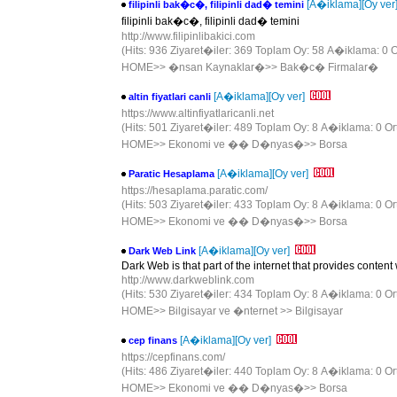
[A�iklama]
[Oy ver
filipinli bak�c�, filipinli dad� temini
filipinli bak�c�, filipinli dad� temini
http://www.filipinlibakici.com
(Hits: 936 Ziyaret�iler: 369 Toplam Oy: 58 A�iklama: 0 O
HOME
>>
�nsan Kaynaklar�
>>
Bak�c� Firmalar�
[A�iklama]
[Oy ver]
altin fiyatlari canli
https://www.altinfiyatlaricanli.net
(Hits: 501 Ziyaret�iler: 489 Toplam Oy: 8 A�iklama: 0 Or
HOME
>>
Ekonomi ve �� D�nyas�
>>
Borsa
[A�iklama]
[Oy ver]
Paratic Hesaplama
https://hesaplama.paratic.com/
(Hits: 503 Ziyaret�iler: 433 Toplam Oy: 8 A�iklama: 0 Or
HOME
>>
Ekonomi ve �� D�nyas�
>>
Borsa
[A�iklama]
[Oy ver]
Dark Web Link
Dark Web is that part of the internet that provides conten
http://www.darkweblink.com
(Hits: 530 Ziyaret�iler: 434 Toplam Oy: 8 A�iklama: 0 Or
HOME
>>
Bilgisayar ve �nternet
>>
Bilgisayar
[A�iklama]
[Oy ver]
cep finans
https://cepfinans.com/
(Hits: 486 Ziyaret�iler: 440 Toplam Oy: 8 A�iklama: 0 Or
HOME
>>
Ekonomi ve �� D�nyas�
>>
Borsa