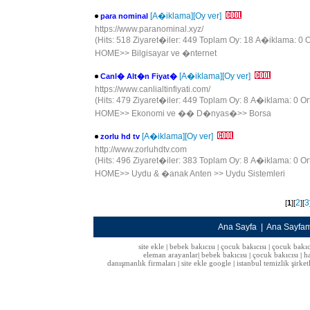
[A�iklama]
[Oy ver]
para nominal
https://www.paranominal.xyz/
(Hits: 518 Ziyaret�iler: 449 Toplam Oy: 18 A�iklama: 0 O
HOME
>>
Bilgisayar ve �nternet
[A�iklama]
[Oy ver]
Canl� Alt�n Fiyat�
https://www.canlialtinfiyati.com/
(Hits: 479 Ziyaret�iler: 449 Toplam Oy: 8 A�iklama: 0 Or
HOME
>>
Ekonomi ve �� D�nyas�
>>
Borsa
[A�iklama]
[Oy ver]
zorlu hd tv
http://www.zorluhdtv.com
(Hits: 496 Ziyaret�iler: 383 Toplam Oy: 8 A�iklama: 0 Or
HOME
>>
Uydu & �anak Anten
>>
Uydu Sistemleri
2
3
[
1
][
][
Ana Sayfa
|
Ana Sayfa
site ekle
bebek bakıcısı
çocuk bakıcısı
çocuk bakıc
|
|
|
eleman arayanlar
bebek bakıcısı
çocuk bakıcısı
h
|
|
|
danışmanlık firmaları
site ekle google
istanbul temizlik şirket
|
|