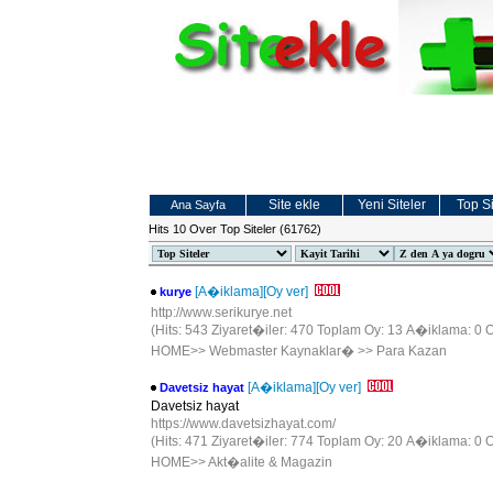
Site ekle
Yeni Siteler
Top Si
Ana Sayfa
Hits 10 Over Top Siteler (61762)
[A�iklama]
[Oy ver]
kurye
http://www.serikurye.net
(Hits: 543 Ziyaret�iler: 470 Toplam Oy: 13 A�iklama: 0 O
HOME
>>
Webmaster Kaynaklar�
>>
Para Kazan
[A�iklama]
[Oy ver]
Davetsiz hayat
Davetsiz hayat
https://www.davetsizhayat.com/
(Hits: 471 Ziyaret�iler: 774 Toplam Oy: 20 A�iklama: 0 O
HOME
>>
Akt�alite & Magazin