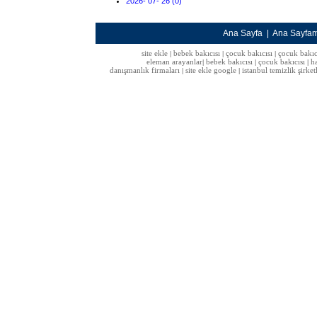
2026- 07- 26 (0)
Ana Sayfa
|
Ana Sayfa
site ekle
bebek bakıcısı
çocuk bakıcısı
çocuk bakıc
|
|
|
eleman arayanlar
bebek bakıcısı
çocuk bakıcısı
h
|
|
|
danışmanlık firmaları
site ekle google
istanbul temizlik şirket
|
|