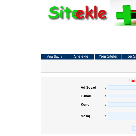
Site ekle
Yeni Siteler
Top Si
Ana Sayfa
İle
Ad Soyad
:
E-mail
:
Konu
:
Mesaj
: