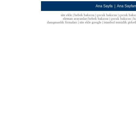
Ana Sayfa
|
Ana Sayfa
site ekle
bebek bakıcısı
çocuk bakıcısı
çocuk bakıc
|
|
|
eleman arayanlar
bebek bakıcısı
çocuk bakıcısı
h
|
|
|
danışmanlık firmaları
site ekle google
istanbul temizlik şirket
|
|