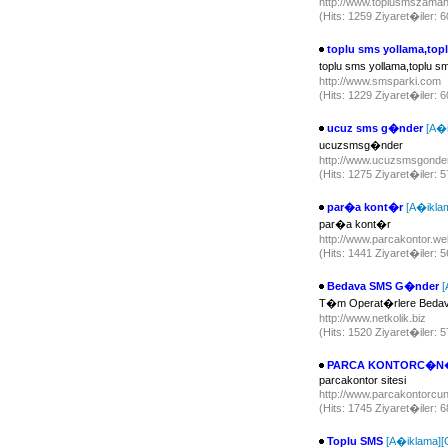
http://www.toplusmszaman
(Hits: 1259 Ziyaret�iler: 
toplu sms yollama,to
toplu sms yollama,toplu 
http://www.smsparki.com
(Hits: 1229 Ziyaret�iler: 
ucuz sms g�nder
[A�i
ucuzsmsg�nder
http://www.ucuzsmsgonde
(Hits: 1275 Ziyaret�iler: 
par�a kont�r
[A�ikla
par�a kont�r
http://www.parcakontor.we
(Hits: 1441 Ziyaret�iler: 
Bedava SMS G�nder
[
T�m Operat�rlere Beda
http://www.netkolik.biz
(Hits: 1520 Ziyaret�iler: 
PARCA KONTORC�N�Z 
parcakontor sitesi
http://www.parcakontorcu
(Hits: 1745 Ziyaret�iler: 
Toplu SMS
[A�iklama]
[