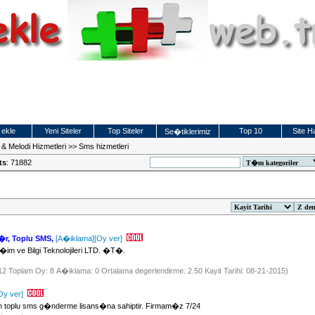
 ekle
Yeni Siteler
Top Siteler
Top 10
Site Ha
Se�tiklerimiz
 & Melodi Hizmetleri
>>
Sms hizmetleri
ts
: 71882
�r, Toplu SMS,
[A�iklama]
[Oy ver]
�im ve Bilgi Teknolojileri LTD. �T�.
512 Toplam Oy: 8 A�iklama: 0 Ortalama degerlendirme: 2.50 Kayit Tarihi: 08-21-2015)
Oy ver]
 toplu sms g�nderme lisans�na sahiptir. Firmam�z 7/24