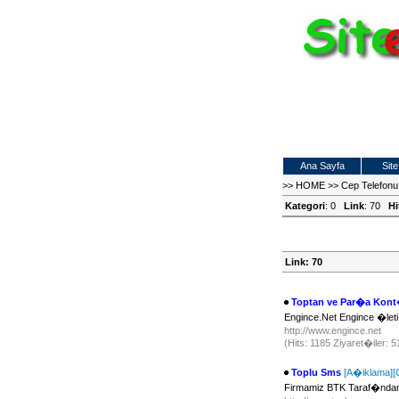
Ana Sayfa
Site
>>
HOME
>>
Cep Telefonu
Kategori
: 0
Link
: 70
Hi
Link: 70
Toptan ve Par�a Kont
Engince.Net Engince �leti
http://www.engince.net
(Hits: 1185 Ziyaret�iler: 
Toplu Sms
[A�iklama]
[
Firmamiz BTK Taraf�ndan