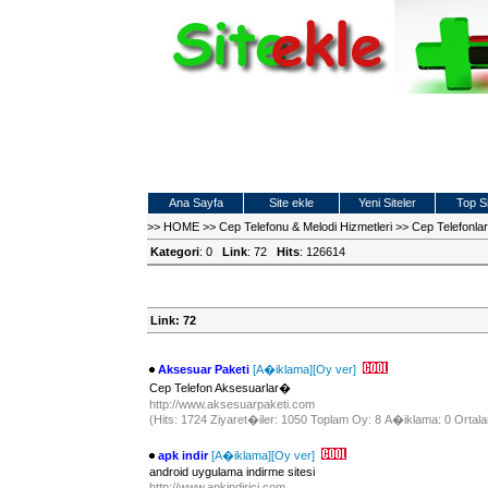
Ana Sayfa
Site ekle
Yeni Siteler
Top Si
>>
HOME
>>
Cep Telefonu & Melodi Hizmetleri
>>
Cep Telefonl
Kategori
: 0
Link
: 72
Hits
: 126614
Link: 72
Aksesuar Paketi
[A�iklama]
[Oy ver]
Cep Telefon Aksesuarlar�
http://www.aksesuarpaketi.com
(Hits: 1724 Ziyaret�iler: 1050 Toplam Oy: 8 A�iklama: 0 Ortala
apk indir
[A�iklama]
[Oy ver]
android uygulama indirme sitesi
http://www.apkindirici.com