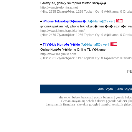
Galaxy s3, galaxy s4 replika telefon sat���
http://www.telefonfirsat.net
(Hits: 2735 Ziyaret�iler: 1258 Toplam Oy: 8 A�iklama: 0 Ortala
iPhone Teknoloji D�nyas�
[A�iklama]
[Oy ver]
iphonekapaklari.net, iphone teknoloji d�nyas�n� sizin i�in y
http://www.iphonekapaklari.net/
(Hits: 2476 Ziyaret�iler: 1266 Toplam Oy: 9 A�iklama: 0 Ortala
Tl Y�kle Kont�r Y�kle
[A�iklama]
[Oy ver]
Online Kont�r Y�kleme Online TL Y�kleme
http://www.lira-yukle.com
(Hits: 2531 Ziyaret�iler: 1197 Toplam Oy: 8 A�iklama: 0 Ortala
[
1
][
|
Ana Sayfa
Ana Sayf
site ekle
bebek bakıcısı
çocuk bakıcısı
çocuk bakıc
|
|
|
eleman arayanlar
bebek bakıcısı
çocuk bakıcısı
h
|
|
|
danışmanlık firmaları
site ekle google
istanbul temizlik şirket
|
|