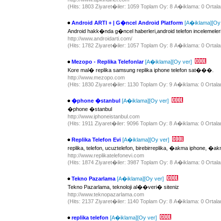
(Hits: 1803 Ziyaret�iler: 1059 Toplam Oy: 8 A�iklama: 0 Ortala
Android ARTI + | G�ncel Android Platform
[A�iklama]
[Oy
Android hakk�nda g�ncel haberleri,android telefon incelemele
http://www.androidarti.com/
(Hits: 1782 Ziyaret�iler: 1057 Toplam Oy: 8 A�iklama: 0 Ortala
Mezopo - Replika Telefonlar
[A�iklama]
[Oy ver]
Kore mal� replika samsung replika iphone telefon sat���.
http://www.mezopo.com
(Hits: 1830 Ziyaret�iler: 1130 Toplam Oy: 9 A�iklama: 0 Ortala
�phone �stanbul
[A�iklama]
[Oy ver]
�phone �stanbul
http://www.iphoneistanbul.com
(Hits: 1911 Ziyaret�iler: 9096 Toplam Oy: 8 A�iklama: 0 Ortala
Replika Telefon Evi
[A�iklama]
[Oy ver]
replika, telefon, ucuztelefon, birebirreplika, �akma iphone,
http://www.replikatelefonevi.com
(Hits: 1874 Ziyaret�iler: 3987 Toplam Oy: 8 A�iklama: 0 Ortala
Tekno Pazarlama
[A�iklama]
[Oy ver]
Tekno Pazarlama, teknoloji al��veri� siteniz
http://www.teknopazarlama.com
(Hits: 2137 Ziyaret�iler: 1140 Toplam Oy: 8 A�iklama: 0 Ortala
replika telefon
[A�iklama]
[Oy ver]