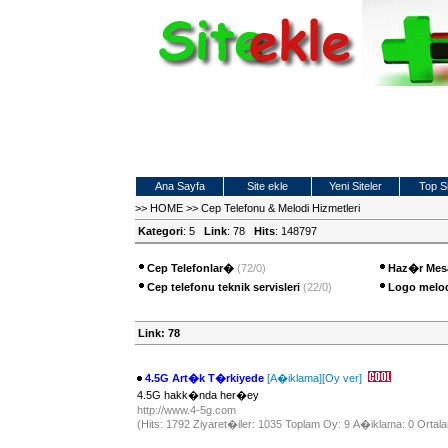
Ana Sayfa
Site ekle
Yeni Siteler
Top Si
>>
HOME
>>
Cep Telefonu & Melodi Hizmetleri
Kategori
: 5
Link
: 78
Hits
: 148797
Cep Telefonlar�
(72/0)
Haz�r Mesa
Cep telefonu teknik servisleri
(22/0)
Logo melod
Link: 78
4.5G Art�k T�rkiyede
[A�iklama]
[Oy ver]
4.5G hakk�nda her�ey
http://www.4-5g.com
(Hits: 1792 Ziyaret�iler: 1035 Toplam Oy: 9 A�iklama: 0 Ortala