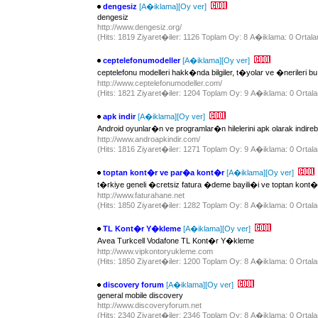
dengesiz
[A�iklama]
[Oy ver]
dengesiz
http://www.dengesiz.org/
(Hits: 1819 Ziyaret�iler: 1126 Toplam Oy: 8 A�iklama: 0 Ortala
ceptelefonumodeller
[A�iklama]
[Oy ver]
ceptelefonu modelleri hakk�nda bilgiler, t�yolar ve �nerileri bu 
http://www.ceptelefonumodeller.com/
(Hits: 1821 Ziyaret�iler: 1204 Toplam Oy: 9 A�iklama: 0 Ortala
apk indir
[A�iklama]
[Oy ver]
Android oyunlar�n ve programlar�n hilelerini apk olarak indirebil
http://www.androapkindir.com/
(Hits: 1816 Ziyaret�iler: 1271 Toplam Oy: 9 A�iklama: 0 Ortala
toptan kont�r ve par�a kont�r
[A�iklama]
[Oy ver]
t�rkiye geneli �cretsiz fatura �deme bayili�i ve toptan k
http://www.faturahane.net
(Hits: 1850 Ziyaret�iler: 1282 Toplam Oy: 8 A�iklama: 0 Ortala
TL Kont�r Y�kleme
[A�iklama]
[Oy ver]
Avea Turkcell Vodafone TL Kont�r Y�kleme
http://www.vipkontoryukleme.com
(Hits: 1850 Ziyaret�iler: 1200 Toplam Oy: 8 A�iklama: 0 Ortala
discovery forum
[A�iklama]
[Oy ver]
general mobile discovery
http://www.discoveryforum.net
(Hits: 2340 Ziyaret�iler: 2346 Toplam Oy: 8 A�iklama: 0 Ortala