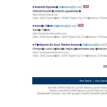
Android Oyunlar�
[A�iklama]
[Oy ver]
Android Oyunlar�,Android uygulamalar�
http://www.webcik.net
(Hits: 2291 Ziyaret�iler: 94466 Toplam Oy: 8 A�iklama: 0 Ortal
Kont�r Y�kle
[A�iklama]
[Oy ver]
Kont�r Y�kle
http://www.trkontoryukle.com
(Hits: 2448 Ziyaret�iler: 3235 Toplam Oy: 8 A�iklama: 0 Ortala
T�rkiyenin En Ucuz Telefon kontor�
[A�iklama]
[Oy ver]
Firmam�z uzun y�llard�r faliyet g�stermekte olup �imdi ise t�m
http:// www.basarankontor.com
(Hits: 2366 Ziyaret�iler: 2758 Toplam Oy: 8 A�iklama: 0 Ortala
[
1
][
|
Ana Sayfa
Ana Sayf
site ekle
bebek bakıcısı
çocuk bakıcısı
çocuk bakıc
|
|
|
eleman arayanlar
bebek bakıcısı
çocuk bakıcısı
h
|
|
|
danışmanlık firmaları
site ekle google
istanbul temizlik şirket
|
|