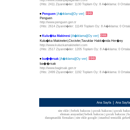
http://www.sultanpapaganlari.com/
(Hits: 2411 Ziyaret�iler: 1130 Toplam Oy: 8 A�iklama: 0 Ortala
Penguen
[A�iklama]
[Oy ver]
Penguen
http://www.penguen.gen.tr
(Hits: 2614 Ziyaret�iler: 11149 Toplam Oy: 8 A�iklama: 0 Ortal
Kulu�ka Makinesi
[A�iklama]
[Oy ver]
Kulu�ka Makineleri,Civcivler,Tavuklar Hakk�nda Her�ey
http://www.kuluckamakineleri.com
(Hits: 2517 Ziyaret�iler: 1205 Toplam Oy: 8 A�iklama: 0 Ortala
ba��rsak
[A�iklama]
[Oy ver]
ba��rsak
http://www.bagirsak.gen.tr
(Hits: 2499 Ziyaret�iler: 1192 Toplam Oy: 8 A�iklama: 0 Ortala
|
Ana Sayfa
Ana Sayf
site ekle
bebek bakıcısı
çocuk bakıcısı
çocuk bakıc
|
|
|
eleman arayanlar
bebek bakıcısı
çocuk bakıcısı
h
|
|
|
danışmanlık firmaları
site ekle google
istanbul temizlik şirket
|
|