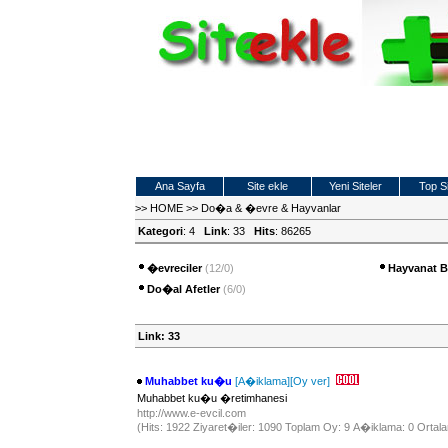
Ana Sayfa
Site ekle
Yeni Siteler
Top Si
>>
HOME
>>
Do�a & �evre & Hayvanlar
Kategori
: 4
Link
: 33
Hits
: 86265
�evreciler
(12/0)
Hayvanat 
Do�al Afetler
(6/0)
Link: 33
Muhabbet ku�u
[A�iklama]
[Oy ver]
Muhabbet ku�u �retimhanesi
http://www.e-evcil.com
(Hits: 1922 Ziyaret�iler: 1090 Toplam Oy: 9 A�iklama: 0 Ortala