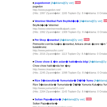
pugedonnet
[A�iklama]
[Oy ver]
pugedon
http://www.pugedon.net/
(Hits: 1997 Ziyaret�iler: 1165 Toplam Oy: 8 A�iklama: 0 Ortala
Veteriner Medikal Park Beylikd�z�
[A�iklama]
[Oy ver]
Beylikd�z� Veteriner
http://www.veterinermedikalpark.com
(Hits: 1992 Ziyaret�iler: 1309 Toplam Oy: 8 A�iklama: 0 Ortala
Pet Shop �stanbul
[A�iklama]
[Oy ver]
Petmosfer.com'da ba�ta �stanbul, Ankara olmak �zere t�m T�r
bulabilirsiniz.
http://www.petmosfer.com/
(Hits: 2016 Ziyaret�iler: 1113 Toplam Oy: 8 A�iklama: 0 Ortala
Chow chow & �in aslan� hakk�nda bilgi
[A�iklama]
[Oy 
Chow chow hakk�nda her �ey
http://www.cinaslani.com
(Hits: 2245 Ziyaret�iler: 1098 Toplam Oy: 8 A�iklama: 0 Ortala
Rize S�stavuklar� Yumurtalar� D�ll� Yumu
[A�iklama
Rize S�stavuklar� Yumurtalar� D�ll� Yumurta Kulu�ka Yum
http://www.yumurta53.com/
(Hits: 2264 Ziyaret�iler: 1143 Toplam Oy: 8 A�iklama: 0 Ortala
Sultan Papa�anlar�
[A�iklama]
[Oy ver]
Sultan Papa�anlar�