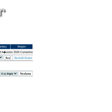
ritası
İletişim
8 A�ustos 2026 Cumartesi
Ayrintili Arama