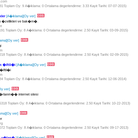
i.com
881 Toplam Oy: 9 A�iklama: 0 Ortalama degerlendirme: 3.33 Kayit Tarihi: 07-07-2015)
ler
[A�iklama]
[Oy ver]
n �zellikleri ve bak�m�.
et
1191 Toplam Oy: 8 A�iklama: 0 Ortalama degerlendirme: 2.50 Kayit Tarihi: 03-09-2015)
ama]
[Oy ver]
i
com
 1218 Toplam Oy: 8 A�iklama: 0 Ortalama degerlendirme: 2.50 Kayit Tarihi: 02-09-2015)
 �iftli�i
[A�iklama]
[Oy ver]
iftli�i
com
984 Toplam Oy: 8 A�iklama: 0 Ortalama degerlendirme: 2.50 Kayit Tarihi: 12-06-2014)
Oy ver]
�rlanm�� internet sitesi
 35318 Toplam Oy: 8 A�iklama: 0 Ortalama degerlendirme: 2.50 Kayit Tarihi: 10-22-2013)
ama]
[Oy ver]
er
org
 1072 Toplam Oy: 8 A�iklama: 0 Ortalama degerlendirme: 2.50 Kayit Tarihi: 09-17-2013)
 y�lan�
[A�iklama]
[Oy ver]