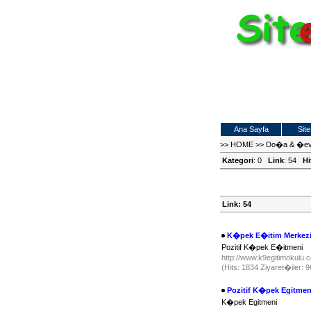
Ana Sayfa
Site
>>
HOME
>>
Do�a & �ev
Kategori
: 0
Link
: 54
Hi
Link: 54
K�pek E�itim Merkez
Pozitif K�pek E�itmeni
http://www.k9egitimokulu
(Hits: 1834 Ziyaret�iler: 
Pozitif K�pek Egitmen
K�pek Egitmeni