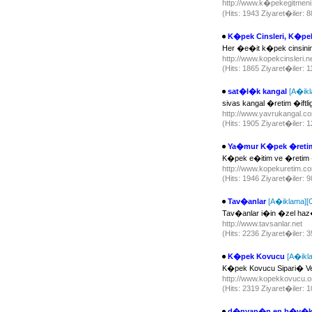
http://www.k�pekegitmen
(Hits: 1943 Ziyaret�iler: 
K�pek Cinsleri, K�pek
Her �e�it k�pek cinsini
http://www.kopekcinsleri.n
(Hits: 1865 Ziyaret�iler: 
sat�l�k kangal
[A�ikl
sivas kangal �retim �iftlig
http://www.yavrukangal.
(Hits: 1905 Ziyaret�iler:
Ya�mur K�pek �retim
K�pek e�itim ve �retim �
http://www.kopekuretim.
(Hits: 1946 Ziyaret�iler: 
Tav�anlar
[A�iklama]
[
Tav�anlar i�in �zel haz
http://www.tavsanlar.net
(Hits: 2236 Ziyaret�iler:
K�pek Kovucu
[A�ikl
K�pek Kovucu Sipari� V
http://www.kopekkovucu.
(Hits: 2319 Ziyaret�iler:
d�nyan�n en b�y�k