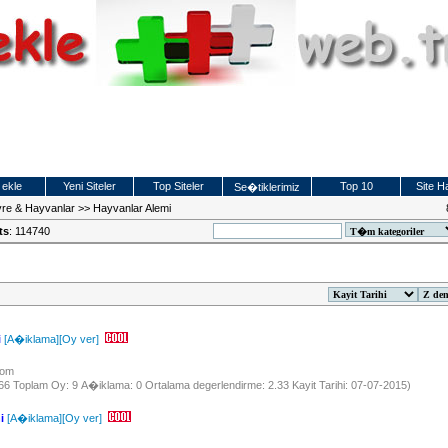
 ekle
Yeni Siteler
Top Siteler
Top 10
Site Ha
Se�tiklerimiz
re & Hayvanlar
>>
Hayvanlar Alemi
ts
: 114740
i
[A�iklama]
[Oy ver]
.com
966 Toplam Oy: 9 A�iklama: 0 Ortalama degerlendirme: 2.33 Kayit Tarihi: 07-07-2015)
i
[A�iklama]
[Oy ver]