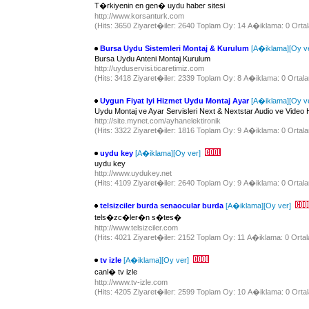
T�rkiyenin en gen� uydu haber sitesi
http://www.korsanturk.com
(Hits: 3650 Ziyaret�iler: 2640 Toplam Oy: 14 A�iklama: 0 Ortal
Bursa Uydu Sistemleri Montaj & Kurulum
[A�iklama]
[Oy v
Bursa Uydu Anteni Montaj Kurulum
http://uyduservisi.ticaretimiz.com
(Hits: 3418 Ziyaret�iler: 2339 Toplam Oy: 8 A�iklama: 0 Ortala
Uygun Fiyat Iyi Hizmet Uydu Montaj Ayar
[A�iklama]
[Oy v
Uydu Montaj ve Ayar Servisleri Next & Nextstar Audio ve Video H
http://site.mynet.com/ayhanelektironik
(Hits: 3322 Ziyaret�iler: 1816 Toplam Oy: 9 A�iklama: 0 Ortala
uydu key
[A�iklama]
[Oy ver]
uydu key
http://www.uydukey.net
(Hits: 4109 Ziyaret�iler: 2640 Toplam Oy: 9 A�iklama: 0 Ortala
telsizciler burda senaocular burda
[A�iklama]
[Oy ver]
tels�zc�ler�n s�tes�
http://www.telsizciler.com
(Hits: 4021 Ziyaret�iler: 2152 Toplam Oy: 11 A�iklama: 0 Ortal
tv izle
[A�iklama]
[Oy ver]
canl� tv izle
http://www.tv-izle.com
(Hits: 4205 Ziyaret�iler: 2599 Toplam Oy: 10 A�iklama: 0 Ortal