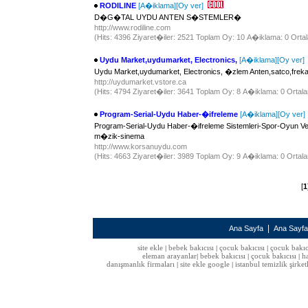
RODILINE
[A�iklama]
[Oy ver]
D�G�TAL UYDU ANTEN S�STEMLER�
http://www.rodiline.com
(Hits: 4396 Ziyaret�iler: 2521 Toplam Oy: 10 A�iklama: 0 Ortal
Uydu Market,uydumarket, Electronics,
[A�iklama]
[Oy ver]
Uydu Market,uydumarket, Electronics, �zlem Anten,satco,frek
http://uydumarket.vstore.ca
(Hits: 4794 Ziyaret�iler: 3641 Toplam Oy: 8 A�iklama: 0 Ortala
Program-Serial-Uydu Haber-�ifreleme
[A�iklama]
[Oy ver]
Program-Serial-Uydu Haber-�ifreleme Sistemleri-Spor-Oyun
m�zik-sinema
http://www.korsanuydu.com
(Hits: 4663 Ziyaret�iler: 3989 Toplam Oy: 9 A�iklama: 0 Ortala
[
1
|
Ana Sayfa
Ana Sayf
site ekle
bebek bakıcısı
çocuk bakıcısı
çocuk bakıc
|
|
|
eleman arayanlar
bebek bakıcısı
çocuk bakıcısı
h
|
|
|
danışmanlık firmaları
site ekle google
istanbul temizlik şirket
|
|