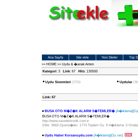
Ana Sayfa
Site ekle
Yeni Siteler
Top Si
>>
HOME
>>
Uydu & �anak Anten
Kategori
: 3
Link
: 67
Hits
: 130500
Uydu Sistemleri
(37/0)
Uydular
(36
Link: 67
BUSA OTO M�Z�K ALARM S�TEMLER�
[A�iklama]
[Oy
BUSA OTO M�Z�K ALARM S�TEMLER�
http://www.savelektronik.com.tr
(Hits: 3669 Ziyaret�iler: 1774 Toplam Oy: 8 A�iklama: 0 Ortala
Uydu Haber Korsanuydu.com
[A�iklama]
[Oy ver]