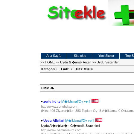
Ana Sayfa
Site ekle
Yeni Siteler
Top Si
>>
HOME
>>
Uydu & �anak Anten
>>
Uydu Sistemleri
Kategori
: 0
Link
: 36
Hits
: 89436
Link: 36
zorlu hd tv
[A�iklama]
[Oy ver]
http://www.zorluhdtv.com
(Hits: 496 Ziyaret�iler: 383 Toplam Oy: 8 A�iklama: 0 Ortalama
Uydu Alicilari
[A�iklama]
[Oy ver]
Uydu Al�c�lar� - G�venlik Sistemleri
http://www.osmanliavm.com