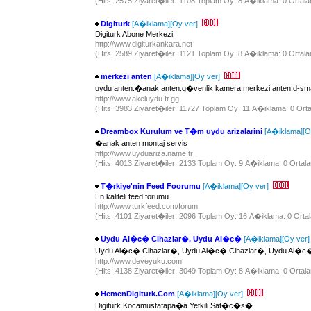
(Hits: 2575 Ziyaret�iler: 1108 Toplam Oy: 8 A�iklama: 0 Ortala
Digiturk
[A�iklama]
[Oy ver]
Digiturk Abone Merkezi
http://www.digiturkankara.net
(Hits: 2589 Ziyaret�iler: 1121 Toplam Oy: 8 A�iklama: 0 Ortala
merkezi anten
[A�iklama]
[Oy ver]
uydu anten.�anak anten.g�venlik kamera.merkezi anten.d-sma
http://www.akeluydu.tr.gg
(Hits: 3983 Ziyaret�iler: 11727 Toplam Oy: 11 A�iklama: 0 Orta
Dreambox Kurulum ve T�m uydu arizalarini
[A�iklama]
[O
�anak anten montaj servis
http://www.uyduariza.name.tr
(Hits: 4013 Ziyaret�iler: 2133 Toplam Oy: 9 A�iklama: 0 Ortala
T�rkiye'nin Feed Foorumu
[A�iklama]
[Oy ver]
En kaliteli feed forumu
http://www.turkfeed.com/forum
(Hits: 4101 Ziyaret�iler: 2096 Toplam Oy: 16 A�iklama: 0 Ortal
Uydu Al�c� Cihazlar�, Uydu Al�c�
[A�iklama]
[Oy ver]
Uydu Al�c� Cihazlar�, Uydu Al�c� Cihazlar�, Uydu Al�c�
http://www.deveyuku.com
(Hits: 4138 Ziyaret�iler: 3049 Toplam Oy: 8 A�iklama: 0 Ortala
HemenDigiturk.Com
[A�iklama]
[Oy ver]
Digiturk Kocamustafapa�a Yetkili Sat�c�s�