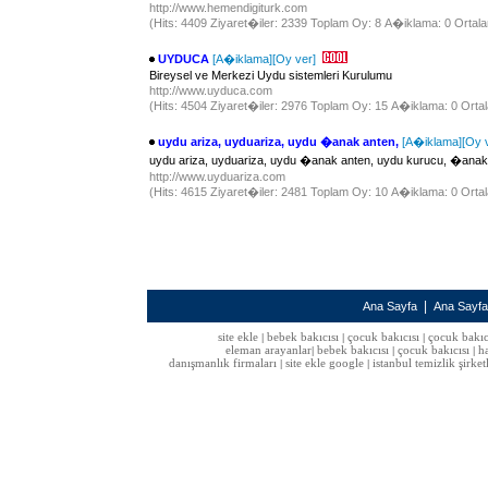
http://www.hemendigiturk.com
(Hits: 4409 Ziyaret�iler: 2339 Toplam Oy: 8 A�iklama: 0 Ortala
UYDUCA
[A�iklama]
[Oy ver]
Bireysel ve Merkezi Uydu sistemleri Kurulumu
http://www.uyduca.com
(Hits: 4504 Ziyaret�iler: 2976 Toplam Oy: 15 A�iklama: 0 Ortal
uydu ariza, uyduariza, uydu �anak anten,
[A�iklama]
[Oy 
uydu ariza, uyduariza, uydu �anak anten, uydu kurucu, �anak
http://www.uyduariza.com
(Hits: 4615 Ziyaret�iler: 2481 Toplam Oy: 10 A�iklama: 0 Ortal
|
Ana Sayfa
Ana Sayf
site ekle
bebek bakıcısı
çocuk bakıcısı
çocuk bakıc
|
|
|
eleman arayanlar
bebek bakıcısı
çocuk bakıcısı
h
|
|
|
danışmanlık firmaları
site ekle google
istanbul temizlik şirket
|
|