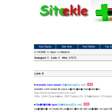
Ana Sayfa
Site ekle
Yeni Siteler
Top Si
>>
HOME
>>
Spor
>>
Atletizm
Kategori
: 0
Link
: 9
Hits
: 47673
Link: 9
wonder core smart
[A�iklama]
[Oy ver]
wonder core smart ile yaza s�ms�k� haz�rlan�n.
http://www.wondersmartcore.com/
(Hits: 1644 Ziyaret�iler: 839 Toplam Oy: 8 A�iklama: 0 Ortalam
Sa�l�kl� spor
[A�iklama]
[Oy ver]
sa�l�kl� ve mutlu bir ya�am i�in bir dizi sa�l�k ve spor bilgi