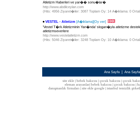
Atletizm Haberleri ve yar�� sonu�lar�
http://www.abdilceylan.com
(Hits: 4956 Ziyaret�iler: 3087 Toplam Oy: 14 A�iklama: 0 Ortal
VESTEL - Atletizm
[A�iklama]
[Oy ver]
'Vestel T�rk Atletizminin Yan�nda' slogan�yla atletizme des
atletizmseverlere
http://www.vestelatletizm.com
(Hits: 5046 Ziyaret�iler: 3248 Toplam Oy: 10 A�iklama: 0 Ortal
|
Ana Sayfa
Ana Sayf
site ekle
bebek bakıcısı
çocuk bakıcısı
çocuk bakıc
|
|
|
eleman arayanlar
bebek bakıcısı
çocuk bakıcısı
h
|
|
|
danışmanlık firmaları
site ekle google
istanbul temizlik şirket
|
|