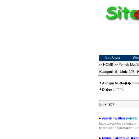
Ana Sayfa
Site
>>
HOME
>>
Yemek Mutfa
Kategori
: 6
Link
: 207
H
Avrupa Mutfa��
(5/0)
Di�er
(177/0)
Link: 207
Yemek Tarifleri
[A�ikla
https://www.lezzetkat.co
(Hits: 400 Ziyaret�iler: 2
Tavuk, T�rleri ve �zell