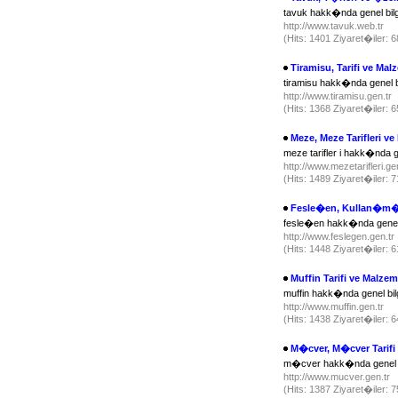
tavuk hakk�nda genel bilgi
http://www.tavuk.web.tr
(Hits: 1401 Ziyaret�iler: 
Tiramisu, Tarifi ve Mal
tiramisu hakk�nda genel bi
http://www.tiramisu.gen.tr
(Hits: 1368 Ziyaret�iler: 
Meze, Meze Tarifleri ve
meze tarifler i hakk�nda gn
http://www.mezetarifleri.ge
(Hits: 1489 Ziyaret�iler: 
Fesle�en, Kullan�m�
fesle�en hakk�nda genel b
http://www.feslegen.gen.tr
(Hits: 1448 Ziyaret�iler: 
Muffin Tarifi ve Malzem
muffin hakk�nda genel bilg
http://www.muffin.gen.tr
(Hits: 1438 Ziyaret�iler: 
M�cver, M�cver Tarifi 
m�cver hakk�nda genel bi
http://www.mucver.gen.tr
(Hits: 1387 Ziyaret�iler: 