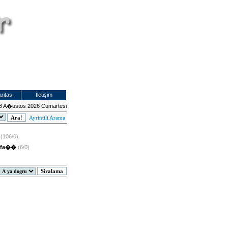
ritası
İletişim
8 A�ustos 2026 Cumartesi
Ayrintili Arama
(106/0)
tfa��
(6/0)