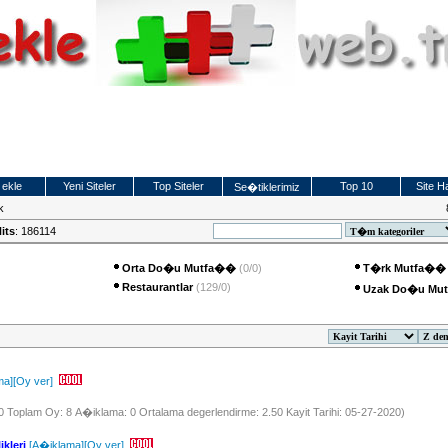
 ekle
Yeni Siteler
Top Siteler
Top 10
Site Ha
Se�tiklerimiz
k
its
: 186114
Orta Do�u Mutfa��
(0/0)
T�rk Mutfa��
Restaurantlar
(129/0)
Uzak Do�u Mu
ma]
[Oy ver]
m
20 Toplam Oy: 8 A�iklama: 0 Ortalama degerlendirme: 2.50 Kayit Tarihi: 05-27-2020)
ikleri
[A�iklama]
[Oy ver]