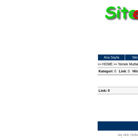
Ana Sayfa
Site
>>
HOME
>>
Yemek Mutfa
Kategori
: 0
Link
: 0
Hit
Link: 0
site ekle
bebe
|