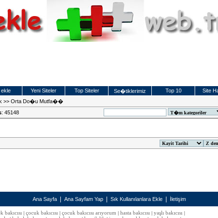
 ekle
Yeni Siteler
Top Siteler
Top 10
Site Ha
Se�tiklerimiz
k
>>
Orta Do�u Mutfa��
s
: 45148
|
|
|
Ana Sayfa
Ana Sayfam Yap
Sık Kullanılanlara Ekle
İletişim
k bakıcısı
çocuk bakıcısı
çocuk bakıcısı arıyorum
hasta bakıcısı
yaşlı bakıcısı
|
|
|
|
|