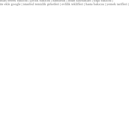
anlar
bebek bakıcısı
çocuk bakıcısı
hamilelik
insan kaynakları
yaşlı bakıcısı
|
|
|
|
|
|
site ekle google
istanbul temizlik şirketleri
evlilik teklifleri
hasta bakıcısı
yemek tarifleri
|
|
|
|
|