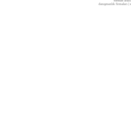
eleman aray
danışmanlık firmaları
|