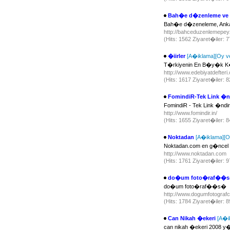
Bah�e d�zenleme ve
Bah�e d�zeneleme, Anka
http://bahceduzenlemepey
(Hits: 1562 Ziyaret�iler: 
�iirler
[A�iklama]
[Oy v
T�rkiyenin En B�y�k K�lt�
http://www.edebiyatdefter
(Hits: 1617 Ziyaret�iler: 
FomindiR-Tek Link �n
FomindiR - Tek Link �ndir
http://www.fomindir.in/
(Hits: 1655 Ziyaret�iler: 
Noktadan
[A�iklama]
[O
Noktadan.com en g�ncel on
http://www.noktadan.com
(Hits: 1761 Ziyaret�iler: 
do�um foto�raf��
do�um foto�raf��s�
http://www.dogumfotografc
(Hits: 1784 Ziyaret�iler: 
Can Nikah �ekeri
[A�i
can nikah �ekeri 2008 