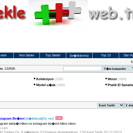
 ekle
Yeni Siteler
Top Siteler
Top 10
Site Ha
Se�tiklerimiz
6
ts
: 133595
Koleksiyon
(12/0)
Motor
(18/0)
Model u�ak
(16/0)
Pratik El Sanatl
nstagram Be�eni
[A�iklama]
[Oy ver]
ram takip�i hilesi ve instagram be�eni hilesi sitesi.
en.com
642 Toplam Oy: 8 A�iklama: 0 Ortalama degerlendirme: 2.50 Kayit Tarihi: 02-17-2017)