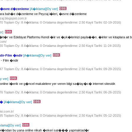
 �evre d�zenleme
[A�iklama]
[Oy ver]
ra bah�e d�zenleme ve Peyzaj i�leri, �evre d�zenleme
zaj.blogspot.com.tr
770 Toplam Oy: 8 A�iklama: 0 Ortalama degerlendirme: 2.50 Kayit Tarihi: 02-19-2016)
er]
r ve Edebiyat Platformu Kendi �iir ve �yk�lerinizi payla��n. �iirler ve kitaplara ait b
i.com/
820 Toplam Oy: 8 A�iklama: 0 Ortalama degerlendirme: 2.50 Kayit Tarihi: 11-24-2015)
dir-Film �ndir
[A�iklama]
[Oy ver]
 - Film �ndir
847 Toplam Oy: 8 A�iklama: 0 Ortalama degerlendirme: 2.50 Kayit Tarihi: 09-29-2015)
y ver]
line i�erik ve g�ncel makalelere yer veren bilgi sa�lay�c� internet sitesidir.
976 Toplam Oy: 8 A�iklama: 0 Ortalama degerlendirme: 2.50 Kayit Tarihi: 06-26-2015)
s�
[A�iklama]
[Oy ver]
isi.com.tr/
895 Toplam Oy: 8 A�iklama: 0 Ortalama degerlendirme: 2.50 Kayit Tarihi: 05-12-2015)
klama]
[Oy ver]
y�l�ndan bu yana online nikah �ekeri sat��� yapmaktad�r