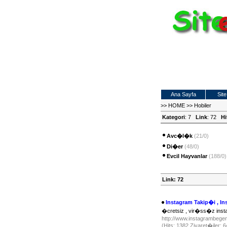
Ana Sayfa
Site
>>
HOME
>>
Hobiler
Kategori
: 7
Link
: 72
Hi
Avc�l�k
(21/0)
Di�er
(48/0)
Evcil Hayvanlar
(188/0)
Link: 72
Instagram Takip�i , I
�cretsiz , vir�ss�z instag
http://www.instagrambeg
(Hits: 1382 Ziyaret�iler: 