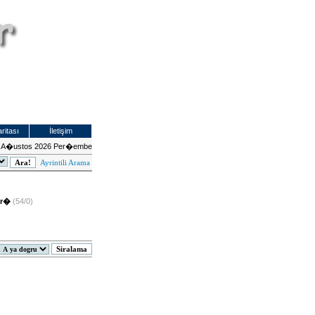
ritası
İletişim
 A�ustos 2026 Per�embe
Ayrintili Arama
ar�
(54/0)