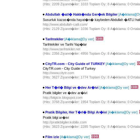
(Hits: 2209 Ziyaret�iler: 1033 Toplam Oy: 8 A�iklama: 0 Ortala
Abdullah �atl� Hakk�nda Ger�ek Bilgiler
[A�iklama]
[O
Susurluk kazas�nda hayat�n� kaybeden Abdullah �ATLI hakk
http://www.abdullah-catli.com/
(Hits: 2129 Ziyaret�iler: 1036 Toplam Oy: 8 A�iklama: 0 Ortala
Tarihtekiler
[A�iklama]
[Oy ver]
Tarihtekiler ve Tarihi Yap�lar
http://www.tarihtekiler.net
(Hits: 2356 Ziyaret�iler: 4956 Toplam Oy: 8 A�iklama: 0 Ortala
CityTR.com - City Guide of TURKEY
[A�iklama]
[Oy ver]
CityTR.com - City Guide of Turkey
http://www.citytr.com
(Hits: 3627 Ziyaret�iler: 1774 Toplam Oy: 8 A�iklama: 0 Ortala
Her T�rl� Bilgi ve �dev Ar�ivi
[A�iklama]
[Oy ver]
Pratik bilgiler ve �dev ar�ivi
http://bilgicix.blogspot.com
(Hits: 3768 Ziyaret�iler: 1954 Toplam Oy: 8 A�iklama: 0 Ortala
Pratik Bilgiler, Her T�rl� Bilgi Ar�ivi
[A�iklama]
[Oy ver]
Pratik bilgi ar�ivi
http://pratikbilgiler.kobilix.com
(Hits: 3823 Ziyaret�iler: 2285 Toplam Oy: 8 A�iklama: 0 Ortala
Film izle
[A�iklama]
[Oy ver]