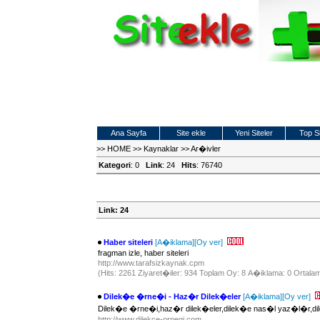
Ana Sayfa
Site ekle
Yeni Siteler
Top Si
>>
HOME
>>
Kaynaklar
>>
Ar�ivler
Kategori
: 0
Link
: 24
Hits
: 76740
Link: 24
Haber siteleri
[A�iklama]
[Oy ver]
fragman izle, haber siteleri
http://www.tarafsizkaynak.cpm
(Hits: 2261 Ziyaret�iler: 934 Toplam Oy: 8 A�iklama: 0 Ortalam
Dilek�e �rne�i - Haz�r Dilek�eler
[A�iklama]
[Oy ver]
Dilek�e �rne�i,haz�r dilek�eler,dilek�e nas�l yaz�l�r,di
http://www.dilekce-ornegi.com