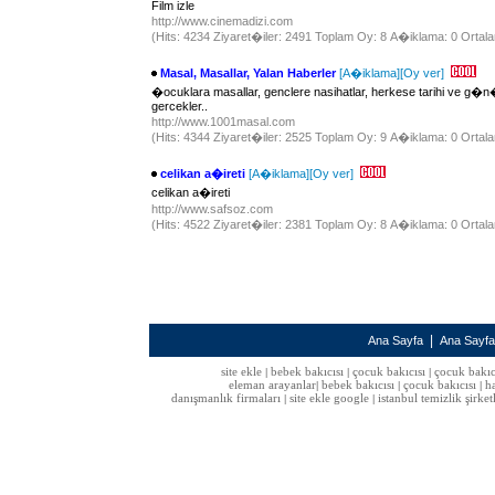
Film izle
http://www.cinemadizi.com
(Hits: 4234 Ziyaret�iler: 2491 Toplam Oy: 8 A�iklama: 0 Ortala
Masal, Masallar, Yalan Haberler
[A�iklama]
[Oy ver]
�ocuklara masallar, genclere nasihatlar, herkese tarihi ve g�n�
gercekler..
http://www.1001masal.com
(Hits: 4344 Ziyaret�iler: 2525 Toplam Oy: 9 A�iklama: 0 Ortala
celikan a�ireti
[A�iklama]
[Oy ver]
celikan a�ireti
http://www.safsoz.com
(Hits: 4522 Ziyaret�iler: 2381 Toplam Oy: 8 A�iklama: 0 Ortala
|
Ana Sayfa
Ana Sayf
site ekle
bebek bakıcısı
çocuk bakıcısı
çocuk bakıc
|
|
|
eleman arayanlar
bebek bakıcısı
çocuk bakıcısı
h
|
|
|
danışmanlık firmaları
site ekle google
istanbul temizlik şirket
|
|