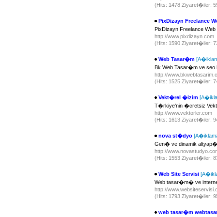
(Hits: 1478 Ziyaret�iler: 
PixDizayn Freelance 
PixDizayn Freelance We
http://www.pixdizayn.com
(Hits: 1590 Ziyaret�iler: 
Web Tasar�m
[A�ikla
Bk Web Tasar�m ve seo h
http://www.bkwebtasarim
(Hits: 1525 Ziyaret�iler: 
Vekt�rel �izim
[A�ikl
T�rkiye'nin �cretsiz Vek
http://www.vektorler.com
(Hits: 1613 Ziyaret�iler: 
nova st�dyo
[A�iklam
Gen� ve dinamik altyap�s
http://www.novastudyo.c
(Hits: 1553 Ziyaret�iler: 
Web Site Servisi
[A�ikl
Web tasar�m� ve internet
http://www.websiteservisi
(Hits: 1793 Ziyaret�iler: 
web tasar�m webtas