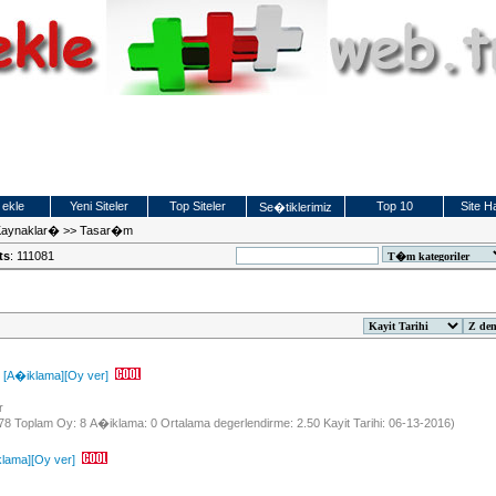
 ekle
Yeni Siteler
Top Siteler
Top 10
Site Ha
Se�tiklerimiz
Kaynaklar�
>>
Tasar�m
ts
: 111081
[A�iklama]
[Oy ver]
tr
578 Toplam Oy: 8 A�iklama: 0 Ortalama degerlendirme: 2.50 Kayit Tarihi: 06-13-2016)
klama]
[Oy ver]
m