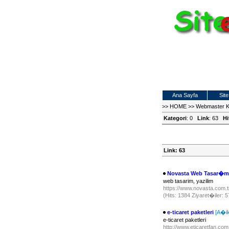
Ana Sayfa
Site
>>
HOME
>>
Webmaster 
Kategori
: 0
Link
: 63
Hi
Link: 63
Novasta Web Tasar�m
web tasarim, yazilim
https://www.novasta.com.
(Hits: 1384 Ziyaret�iler: 
e-ticaret paketleri
[A�i
e-ticaret paketleri
http://www.eticaretfan.co