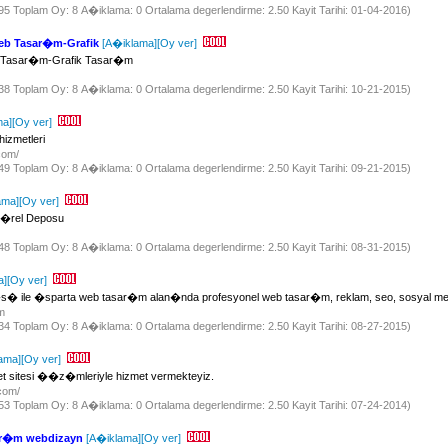
595 Toplam Oy: 8 A�iklama: 0 Ortalama degerlendirme: 2.50 Kayit Tarihi: 01-04-2016)
Web Tasar�m-Grafik
[A�iklama]
[Oy ver]
b Tasar�m-Grafik Tasar�m
738 Toplam Oy: 8 A�iklama: 0 Ortalama degerlendirme: 2.50 Kayit Tarihi: 10-21-2015)
ma]
[Oy ver]
izmetleri
.com/
749 Toplam Oy: 8 A�iklama: 0 Ortalama degerlendirme: 2.50 Kayit Tarihi: 09-21-2015)
ama]
[Oy ver]
t�rel Deposu
948 Toplam Oy: 8 A�iklama: 0 Ortalama degerlendirme: 2.50 Kayit Tarihi: 08-31-2015)
a]
[Oy ver]
� ile �sparta web tasar�m alan�nda profesyonel web tasar�m, reklam, seo, sosyal medy
om
834 Toplam Oy: 8 A�iklama: 0 Ortalama degerlendirme: 2.50 Kayit Tarihi: 08-27-2015)
ama]
[Oy ver]
 sitesi ��z�mleriyle hizmet vermekteyiz.
.com/
953 Toplam Oy: 8 A�iklama: 0 Ortalama degerlendirme: 2.50 Kayit Tarihi: 07-24-2014)
ar�m webdizayn
[A�iklama]
[Oy ver]