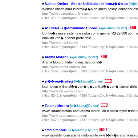
Salinas Online - Site de Utilidade e Informa��o ao
[A�ik
Website criado para informa��o de quem deseja conhecer essa
http://www.suasalinasonline.com
(Hits: 3719 Ziyaret�iler: 3022 Toplam Oy: 8 A�iklama: 0 Ortala
ASHMAX - Oportunidade Global
[A�iklama]
[Oy ver]
Conhe�a esse sistema e saiba como ganhar R$ 22.000 por mes
convido voc� a fazer parte dele.
http://www.ernanibsb.ws
(Hits: 4404 Ziyaret�iler: 3194 Toplam Oy: 8 A�iklama: 0 Ortala
Arama Motoru
[A�iklama]
[Oy ver]
Arama Motoru, haber, oyun, ilan portal�
http://www.arama-motoru.info
(Hits: 5562 Ziyaret�iler: 3983 Toplam Oy: 8 A�iklama: 0 Ortala
al��veri� sitesi
[A�iklama]
[Oy ver]
internetten online al��veri� g�venli al��veri� siteleri dizin s
http://www.alisverisbul.com
(Hits: 5342 Ziyaret�iler: 4354 Toplam Oy: 9 A�iklama: 0 Ortala
Tarama Motoru
[A�iklama]
[Oy ver]
www.TaramaMotoru.com arama motoru dizin sitesi toplist firma
http://www.taramamotoru.com
(Hits: 5373 Ziyaret�iler: 4347 Toplam Oy: 8 A�iklama: 0 Ortala
arama motoru
[A�iklama]
[Oy ver]
www.siteekler.com arama motoru site ekle t�rk�e arama motorlar