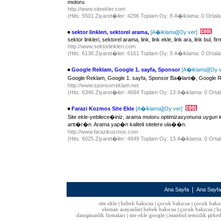
motoru
http://www.siteekler.com
(Hits: 5501 Ziyaret�iler: 4296 Toplam Oy: 8 A�iklama: 0 Ortala
sektor linkleri, sektorel arama,
[A�iklama]
[Oy ver]
sektor linkleri, sektorel arama, link, link ekle, link ara, link bul, f
http://www.sektorlinkleri.com
(Hits: 6136 Ziyaret�iler: 6161 Toplam Oy: 9 A�iklama: 0 Ortala
Google Reklam, Google 1. sayfa, Sponsor
[A�iklama]
[Oy v
Google Reklam, Google 1. sayfa, Sponsor Ba�lant�, Google 
http://www.sponsorreklam.net
(Hits: 6346 Ziyaret�iler: 4684 Toplam Oy: 13 A�iklama: 0 Ortal
Farazi Kozmos Site Ekle
[A�iklama]
[Oy ver]
Site ekle-yebilece�iniz, arama motoru optimizasyonuna uygun 
artt�r�n. Arama yap�n kaliteli sitelere ula��n.
http://www.farazikozmos.com
(Hits: 6025 Ziyaret�iler: 4849 Toplam Oy: 13 A�iklama: 0 Ortal
|
Ana Sayfa
Ana Sayf
site ekle
bebek bakıcısı
çocuk bakıcısı
çocuk bakıc
|
|
|
eleman arayanlar
bebek bakıcısı
çocuk bakıcısı
h
|
|
|
danışmanlık firmaları
site ekle google
istanbul temizlik şirket
|
|