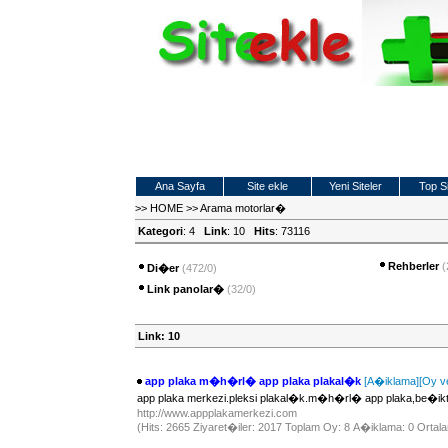
Ana Sayfa
Site ekle
Yeni Siteler
Top Si
>>
HOME
>>
Arama motorlar�
Kategori
: 4
Link
: 10
Hits
: 73116
Rehberler
(
Di�er
(472/0)
Link panolar�
(32/0)
Link: 10
app plaka m�h�rl� app plaka plakal�k
[A�iklama]
[Oy v
app plaka merkezi.pleksi plakal�k.m�h�rl� app plaka,be�i
http://www.appplakamerkezi.com
(Hits: 2665 Ziyaret�iler: 2017 Toplam Oy: 8 A�iklama: 0 Ortala