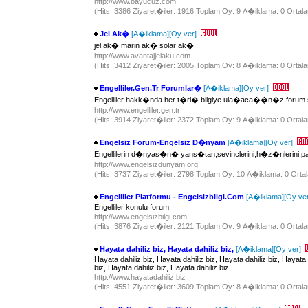
http://www.bayucuz.com
(Hits: 3386 Ziyaret�iler: 1916 Toplam Oy: 9 A�iklama: 0 Ortala
Jel Ak�
[A�iklama]
[Oy ver]
jel ak� marin ak� solar ak�
http://www.avantajjelaku.com
(Hits: 3412 Ziyaret�iler: 2005 Toplam Oy: 8 A�iklama: 0 Ortala
Engelliler.Gen.Tr Forumlar�
[A�iklama]
[Oy ver]
Engelliler hakk�nda her t�rl� bilgiye ula�aca��n�z forum s
http://www.engelliler.gen.tr
(Hits: 3914 Ziyaret�iler: 2372 Toplam Oy: 9 A�iklama: 0 Ortala
Engelsiz Forum-Engelsiz D�nyam
[A�iklama]
[Oy ver]
Engellilerin d�nyas�n� yans�tan,sevinclerini,h�z�nlerini pa
http://www.engelsizdunyam.org
(Hits: 3737 Ziyaret�iler: 2798 Toplam Oy: 10 A�iklama: 0 Ortal
Engelliler Platformu - Engelsizbilgi.Com
[A�iklama]
[Oy ver
Engelliler konulu forum
http://www.engelsizbilgi.com
(Hits: 3876 Ziyaret�iler: 2121 Toplam Oy: 9 A�iklama: 0 Ortala
Hayata dahiliz biz, Hayata dahiliz biz,
[A�iklama]
[Oy ver]
Hayata dahiliz biz, Hayata dahiliz biz, Hayata dahiliz biz, Hayata 
biz, Hayata dahiliz biz, Hayata dahiliz biz,
http://www.hayatadahiliz.biz
(Hits: 4551 Ziyaret�iler: 3609 Toplam Oy: 8 A�iklama: 0 Ortala