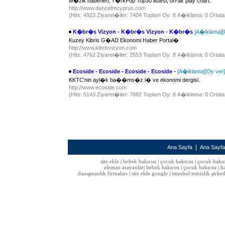
M�zik haberleri, T�rkPop Top30 listesi, on-air play chart.
http://www.dancefmcyprus.com
(Hits: 4923 Ziyaret�iler: 7404 Toplam Oy: 8 A�iklama: 0 Ortala
K�br�s Vizyon - K�br�s Vizyon - K�br�s
[A�iklama]
[
Kuzey Kibris G�AD Ekonomi Haber Portal�
http://www.kibrisvizyon.com
(Hits: 4762 Ziyaret�iler: 2553 Toplam Oy: 8 A�iklama: 0 Ortala
Ecoside - Ecoside - Ecoside - Ecoside -
[A�iklama]
[Oy ver]
KKTC'nin ayl�k ba��ms�z i� ve ekonomi dergisi.
http://www.ecoside.com
(Hits: 5143 Ziyaret�iler: 7882 Toplam Oy: 8 A�iklama: 0 Ortala
|
Ana Sayfa
Ana Sayf
site ekle
bebek bakıcısı
çocuk bakıcısı
çocuk bakıc
|
|
|
eleman arayanlar
bebek bakıcısı
çocuk bakıcısı
h
|
|
|
danışmanlık firmaları
site ekle google
istanbul temizlik şirket
|
|