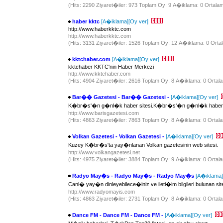
(Hits: 2290 Ziyaret�iler: 973 Toplam Oy: 9 A�iklama: 0 Ortalam
haber kktc
[A�iklama]
[Oy ver]
http://www.haberkktc.com
http://www.haberkktc.com
(Hits: 3131 Ziyaret�iler: 1526 Toplam Oy: 12 A�iklama: 0 Ortal
kktchaber.com
[A�iklama]
[Oy ver]
kktchaber KKTC'nin Haber Merkezi
http://www.kktchaber.com
(Hits: 4904 Ziyaret�iler: 2616 Toplam Oy: 8 A�iklama: 0 Ortala
Bar�� Gazetesi - Bar�� Gazetesi -
[A�iklama]
[Oy ver]
K�br�s'�n g�nl�k haber sitesi.K�br�s'�n g�nl�k haber s
http://www.barisgazetesi.com
(Hits: 4863 Ziyaret�iler: 7863 Toplam Oy: 8 A�iklama: 0 Ortala
Volkan Gazetesi - Volkan Gazetesi -
[A�iklama]
[Oy ver]
Kuzey K�br�s'ta yay�nlanan Volkan gazetesinin web sitesi.
http://www.volkangazetesi.net
(Hits: 4975 Ziyaret�iler: 3884 Toplam Oy: 9 A�iklama: 0 Ortala
Radyo May�s - Radyo May�s - Radyo May�s
[A�iklama]
Canl� yay�n dinleyebilece�iniz ve ileti�im bilgileri bulunan site
http://www.radyomayis.com
(Hits: 4863 Ziyaret�iler: 2731 Toplam Oy: 8 A�iklama: 0 Ortala
Dance FM - Dance FM - Dance FM -
[A�iklama]
[Oy ver]