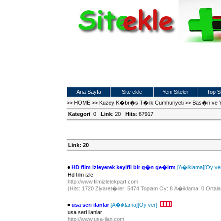
Ana Sayfa
Site ekle
Yeni Siteler
Top Si
>>
HOME
>>
Kuzey K�br�s T�rk Cumhuriyeti
>>
Bas�n ve 
Kategori
: 0
Link
: 20
Hits
: 67917
Link: 20
HD film izleyerek keyifli bir g�n ge�irm
[A�iklama]
[Oy ve
Hd film izle
http://www.filmizletekpart.com
(Hits: 1720 Ziyaret�iler: 5474 Toplam Oy: 8 A�iklama: 0 Ortala
usa seri ilanlar
[A�iklama]
[Oy ver]
usa seri ilanlar
http://www.usa-ilan.com