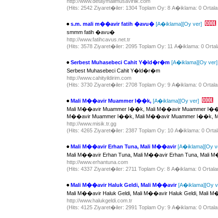
http://www.detaymalimusavirlik.com
(Hits: 2542 Ziyaret�iler: 1304 Toplam Oy: 8 A�iklama: 0 Ortala
s.m. mali m��avir fatih �avu�
[A�iklama]
[Oy ver]
smmm fatih �avu�
http://www.fatihcavus.net.tr
(Hits: 3578 Ziyaret�iler: 2095 Toplam Oy: 11 A�iklama: 0 Ortal
Serbest Muhasebeci Cahit Y�ld�r�m
[A�iklama]
[Oy ver]
Serbest Muhasebeci Cahit Y�ld�r�m
http://www.cahityildirim.com
(Hits: 3730 Ziyaret�iler: 2708 Toplam Oy: 9 A�iklama: 0 Ortala
Mali M��avir Muammer I��k,
[A�iklama]
[Oy ver]
Mali M��avir Muammer I��k, Mali M��avir Muammer I��
M��avir Muammer I��k, Mali M��avir Muammer I��k, M
http://www.misik.tr.gg
(Hits: 4265 Ziyaret�iler: 2387 Toplam Oy: 10 A�iklama: 0 Ortal
Mali M��avir Erhan Tuna, Mali M��avir
[A�iklama]
[Oy v
Mali M��avir Erhan Tuna, Mali M��avir Erhan Tuna, Mali M
http://www.erhantuna.com
(Hits: 4337 Ziyaret�iler: 2711 Toplam Oy: 8 A�iklama: 0 Ortala
Mali M��avir Haluk Geldi, Mali M��avir
[A�iklama]
[Oy v
Mali M��avir Haluk Geldi, Mali M��avir Haluk Geldi, Mali M�
http://www.halukgeldi.com.tr
(Hits: 4125 Ziyaret�iler: 2991 Toplam Oy: 9 A�iklama: 0 Ortala