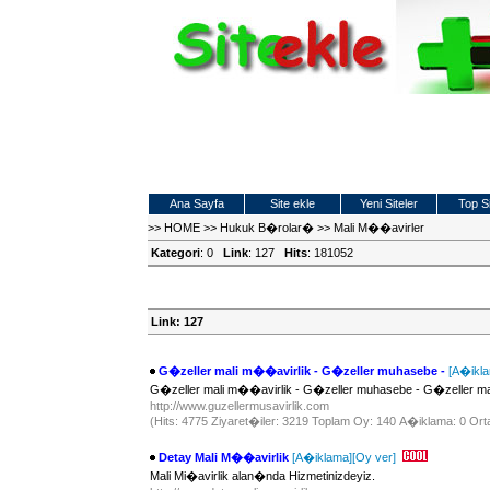
Ana Sayfa
Site ekle
Yeni Siteler
Top Si
>>
HOME
>>
Hukuk B�rolar�
>>
Mali M��avirler
Kategori
: 0
Link
: 127
Hits
: 181052
Link: 127
G�zeller mali m��avirlik - G�zeller muhasebe -
[A�ikl
G�zeller mali m��avirlik - G�zeller muhasebe - G�zeller ma
http://www.guzellermusavirlik.com
(Hits: 4775 Ziyaret�iler: 3219 Toplam Oy: 140 A�iklama: 0 Orta
Detay Mali M��avirlik
[A�iklama]
[Oy ver]
Mali Mi�avirlik alan�nda Hizmetinizdeyiz.