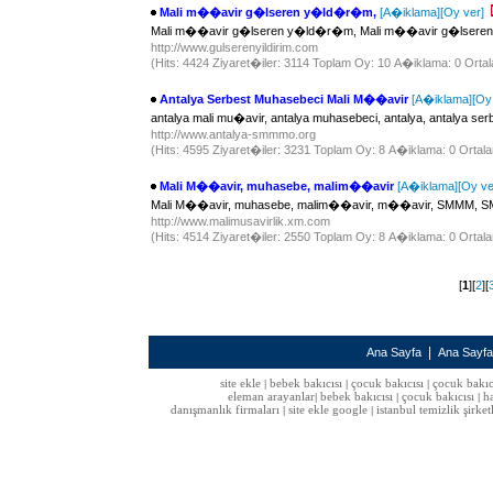
Mali m��avir g�lseren y�ld�r�m,
[A�iklama]
[Oy ver]
Mali m��avir g�lseren y�ld�r�m, Mali m��avir g�lser
http://www.gulserenyildirim.com
(Hits: 4424 Ziyaret�iler: 3114 Toplam Oy: 10 A�iklama: 0 Ortal
Antalya Serbest Muhasebeci Mali M��avir
[A�iklama]
[Oy
antalya mali mu�avir, antalya muhasebeci, antalya, antalya 
http://www.antalya-smmmo.org
(Hits: 4595 Ziyaret�iler: 3231 Toplam Oy: 8 A�iklama: 0 Ortala
Mali M��avir, muhasebe, malim��avir
[A�iklama]
[Oy ve
Mali M��avir, muhasebe, malim��avir, m��avir, SMMM, SM, 
http://www.malimusavirlik.xm.com
(Hits: 4514 Ziyaret�iler: 2550 Toplam Oy: 8 A�iklama: 0 Ortala
[
1
][
2
][
|
Ana Sayfa
Ana Sayf
site ekle
bebek bakıcısı
çocuk bakıcısı
çocuk bakıc
|
|
|
eleman arayanlar
bebek bakıcısı
çocuk bakıcısı
h
|
|
|
danışmanlık firmaları
site ekle google
istanbul temizlik şirket
|
|