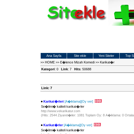
Ana Sayfa
Site ekle
Yeni Siteler
Top Si
>>
HOME
>>
E�lence Mizah Komedi
>>
Karikat�r
Kategori
: 0
Link
: 7
Hits
: 50688
Link: 7
Karikat�rleri
[A�iklama]
[Oy ver]
Se�ilmi� kaliteli karikat�rler
http://www.vekarikatur.com
(Hits: 2544 Ziyaret�iler: 1081 Toplam Oy: 8 A�iklama: 0 Ortala
Karikat�rler
[A�iklama]
[Oy ver]
Se�ilmi� kaliteli karikat�rler