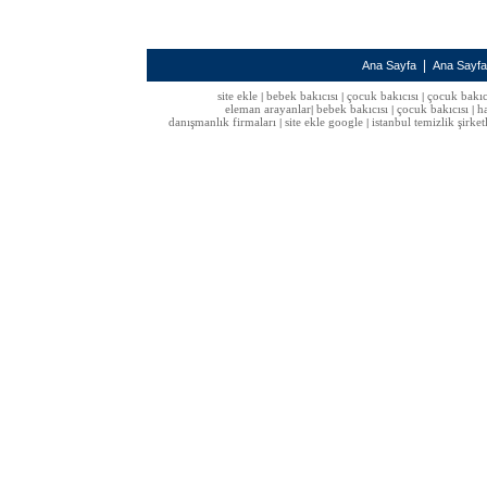
|
Ana Sayfa
Ana Sayf
site ekle
bebek bakıcısı
çocuk bakıcısı
çocuk bakıc
|
|
|
eleman arayanlar
bebek bakıcısı
çocuk bakıcısı
h
|
|
|
danışmanlık firmaları
site ekle google
istanbul temizlik şirket
|
|