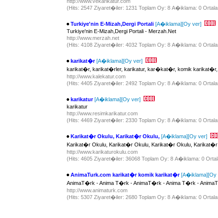
http://www.vekarikatur.com
(Hits: 2547 Ziyaret�iler: 1231 Toplam Oy: 8 A�iklama: 0 Ortala
Turkiye'nin E-Mizah,Dergi Portali
[A�iklama]
[Oy ver]
Turkiye'nin E-Mizah,Dergi Portali - Merzah.Net
http://www.merzah.net
(Hits: 4108 Ziyaret�iler: 4032 Toplam Oy: 8 A�iklama: 0 Ortala
karikat�r
[A�iklama]
[Oy ver]
karikat�r, karikat�rler, karikatur, kar�kat�r, komik karikat�r,
http://www.kalekatur.com
(Hits: 4405 Ziyaret�iler: 2492 Toplam Oy: 8 A�iklama: 0 Ortala
karikatur
[A�iklama]
[Oy ver]
karikatur
http://www.resimkarikatur.com
(Hits: 4469 Ziyaret�iler: 2330 Toplam Oy: 8 A�iklama: 0 Ortala
Karikat�r Okulu, Karikat�r Okulu,
[A�iklama]
[Oy ver]
Karikat�r Okulu, Karikat�r Okulu, Karikat�r Okulu, Karikat�r
http://www.karikaturokulu.com
(Hits: 4605 Ziyaret�iler: 36068 Toplam Oy: 8 A�iklama: 0 Ortal
AnimaTurk.com karikat�r komik karikat�r
[A�iklama]
[Oy 
AnimaT�rk - Anima T�rk - AnimaT�rk - Anima T�rk - AnimaT
http://www.animaturk.com
(Hits: 5307 Ziyaret�iler: 2680 Toplam Oy: 8 A�iklama: 0 Ortala