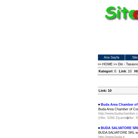
Ana Sayfa
Site
>>
HOME
>>
Din - Tasavvu
Kategori
: 0
Link
: 10
Hi
Link: 10
Buda Area Chamber o
Buda Area Chamber of C
http://www.budachamber
(Hits: 5266 Ziyaret�iler:
BUDA SALVATORE SR
BUDA SALVATORE SRL ww
http://www.buda.it