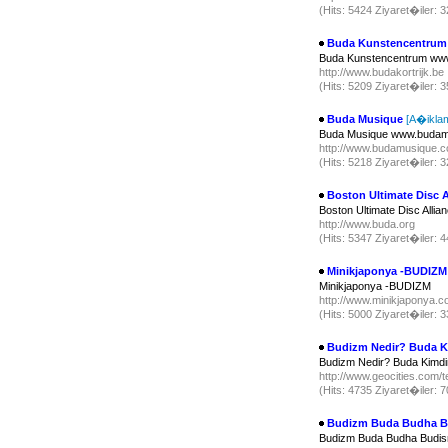
(Hits: 5424 Ziyaret�iler:
Buda Kunstencentrum
Buda Kunstencentrum www.
http://www.budakortrijk.be
(Hits: 5209 Ziyaret�iler:
Buda Musique
[A�ikla
Buda Musique www.budam
http://www.budamusique.
(Hits: 5218 Ziyaret�iler:
Boston Ultimate Disc 
Boston Ultimate Disc Alli
http://www.buda.org
(Hits: 5347 Ziyaret�iler:
Minikjaponya -BUDIZM
Minikjaponya -BUDIZM
http://www.minikjaponya.c
(Hits: 5000 Ziyaret�iler:
Budizm Nedir? Buda K
Budizm Nedir? Buda Kimdi
http://www.geocities.com/
(Hits: 4735 Ziyaret�iler:
Budizm Buda Budha 
Budizm Buda Budha Budi