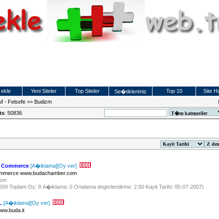
 ekle
Yeni Siteler
Top Siteler
Top 10
Site Ha
Se�tiklerimiz
f - Felsefe
>>
Budizm
ts
: 50836
f Commerce
[A�iklama]
[Oy ver]
ommerce www.budachamber.com
.com
 3559 Toplam Oy: 8 A�iklama: 0 Ortalama degerlendirme: 2.50 Kayit Tarihi: 05-07-2007)
L
[A�iklama]
[Oy ver]
w.buda.it