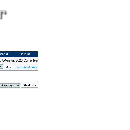
ritası
İletişim
8 A�ustos 2026 Cumartesi
Ayrintili Arama