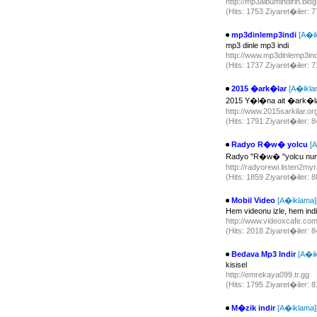
http://mp3albumindirin.bl
(Hits: 1753 Ziyaret�iler: 
mp3dinlemp3indi
[A�i
mp3 dinle mp3 indi
http://www.mp3dinlemp3in
(Hits: 1737 Ziyaret�iler: 
2015 �ark�lar
[A�ikla
2015 Y�l�na ait �ark�lar�
http://www.2015sarkilar.o
(Hits: 1791 Ziyaret�iler: 
Radyo R�w� yolcu
[
Radyo "R�w� "yolcu n
http://radyorewi.listen2m
(Hits: 1859 Ziyaret�iler: 
Mobil Video
[A�iklama]
Hem videonu izle, hem indi
http://www.videoxcafe.co
(Hits: 2018 Ziyaret�iler: 
Bedava Mp3 Indir
[A�i
kisisel
http://emrekaya099.tr.gg
(Hits: 1795 Ziyaret�iler: 
M�zik indir
[A�iklama]