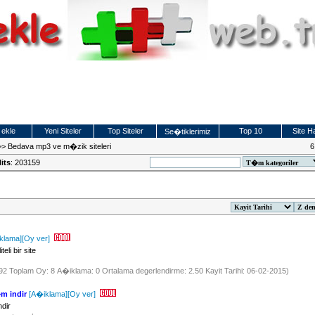
 ekle
Yeni Siteler
Top Siteler
Top 10
Site Ha
Se�tiklerimiz
>>
Bedava mp3 ve m�zik siteleri
6
its
: 203159
klama]
[Oy ver]
eli bir site
792 Toplam Oy: 8 A�iklama: 0 Ortalama degerlendirme: 2.50 Kayit Tarihi: 06-02-2015)
m indir
[A�iklama]
[Oy ver]
dir