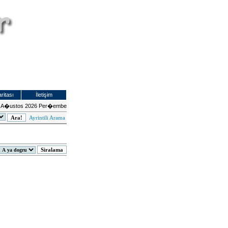
ritası
İletişim
 A�ustos 2026 Per�embe
Ayrintili Arama