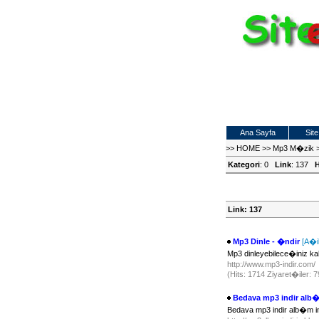
Ana Sayfa
Site
>>
HOME
>>
Mp3 M�zik
Kategori
: 0
Link
: 137
H
Link: 137
Mp3 Dinle - �ndir
[A�i
Mp3 dinleyebilece�iniz kalit
http://www.mp3-indir.com/
(Hits: 1714 Ziyaret�iler: 
Bedava mp3 indir alb�
Bedava mp3 indir alb�m in