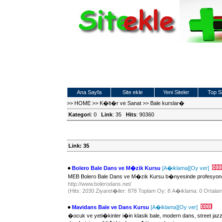
Ana Sayfa
Site ekle
Yeni Siteler
Top Si
>>
HOME
>>
K�lt�r ve Sanat
>>
Bale kurslar�
Kategori
: 0
Link
: 35
Hits
: 90360
Link: 35
Bolero Bale Dans ve M�zik Kursu
[A�iklama]
[Oy ver]
MEB Bolero Bale Dans ve M�zik Kursu b�nyesinde profesyonel 
http://www.bolerodans.net/
(Hits: 2030 Ziyaret�iler: 878 Toplam Oy: 8 A�iklama: 0 Ortalam
Mavidans Bale ve Dans Kursu
[A�iklama]
[Oy ver]
�ocuk ve yeti�kinler i�in klasik bale, modern dans, street 