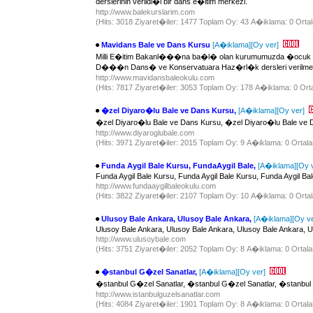
derslerinin verildi�i bir dans e�itim merkezi.
http://www.balekurslarim.com
(Hits: 3018 Ziyaret�iler: 1477 Toplam Oy: 43 A�iklama: 0 Ortal
Mavidans Bale ve Dans Kursu
[A�iklama]
[Oy ver]
Milli E�itim Bakanl���na ba�l� olan kurumumuzda �ocuk ve ye
D���n Dans� ve Konservatuara Haz�rl�k dersleri verilmek
http://www.mavidansbaleokulu.com
(Hits: 7817 Ziyaret�iler: 3053 Toplam Oy: 178 A�iklama: 0 Orta
�zel Diyaro�lu Bale ve Dans Kursu,
[A�iklama]
[Oy ver]
�zel Diyaro�lu Bale ve Dans Kursu, �zel Diyaro�lu Bale ve 
http://www.diyaroglubale.com
(Hits: 3971 Ziyaret�iler: 2015 Toplam Oy: 9 A�iklama: 0 Ortala
Funda Aygil Bale Kursu, FundaAygil Bale,
[A�iklama]
[Oy 
Funda Aygil Bale Kursu, Funda Aygil Bale Kursu, Funda Aygil Ba
http://www.fundaaygilbaleokulu.com
(Hits: 3822 Ziyaret�iler: 2107 Toplam Oy: 10 A�iklama: 0 Ortal
Ulusoy Bale Ankara, Ulusoy Bale Ankara,
[A�iklama]
[Oy ve
Ulusoy Bale Ankara, Ulusoy Bale Ankara, Ulusoy Bale Ankara, U
http://www.ulusoybale.com
(Hits: 3751 Ziyaret�iler: 2052 Toplam Oy: 8 A�iklama: 0 Ortala
�stanbul G�zel Sanatlar,
[A�iklama]
[Oy ver]
�stanbul G�zel Sanatlar, �stanbul G�zel Sanatlar, �stanbul 
http://www.istanbulguzelsanatlar.com
(Hits: 4084 Ziyaret�iler: 1901 Toplam Oy: 8 A�iklama: 0 Ortala