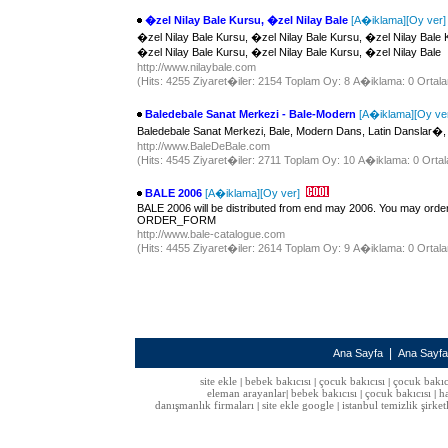
�zel Nilay Bale Kursu, �zel Nilay Bale
[A�iklama]
[Oy ver]
�zel Nilay Bale Kursu, �zel Nilay Bale Kursu, �zel Nilay Bale 
�zel Nilay Bale Kursu, �zel Nilay Bale Kursu, �zel Nilay Bale
http://www.nilaybale.com
(Hits: 4255 Ziyaret�iler: 2154 Toplam Oy: 8 A�iklama: 0 Ortala
Baledebale Sanat Merkezi - Bale-Modern
[A�iklama]
[Oy ve
Baledebale Sanat Merkezi, Bale, Modern Dans, Latin Danslar�,
http://www.BaleDeBale.com
(Hits: 4545 Ziyaret�iler: 2711 Toplam Oy: 10 A�iklama: 0 Ortal
BALE 2006
[A�iklama]
[Oy ver]
BALE 2006 will be distributed from end may 2006. You may or
ORDER_FORM
http://www.bale-catalogue.com
(Hits: 4455 Ziyaret�iler: 2614 Toplam Oy: 9 A�iklama: 0 Ortala
|
Ana Sayfa
Ana Sayf
site ekle
bebek bakıcısı
çocuk bakıcısı
çocuk bakıc
|
|
|
eleman arayanlar
bebek bakıcısı
çocuk bakıcısı
h
|
|
|
danışmanlık firmaları
site ekle google
istanbul temizlik şirket
|
|