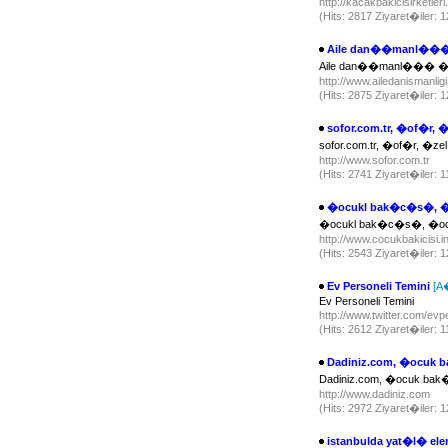
http://kacakbakicisirketler
(Hits: 2817 Ziyaret�iler:
Aile dan��manl��� 
Aile dan��manl��� �ir
http://www.ailedanismanligi
(Hits: 2875 Ziyaret�iler:
sofor.com.tr, �of�r, 
sofor.com.tr, �of�r, �
http://www.sofor.com.tr
(Hits: 2741 Ziyaret�iler: 
�ocukl bak�c�s�, 
�ocukl bak�c�s�, �
http://www.cocukbakicisi.i
(Hits: 2543 Ziyaret�iler:
Ev Personeli Temini
[A
Ev Personeli Temini
http://www.twitter.com/evp
(Hits: 2612 Ziyaret�iler: 
Dadiniz.com, �ocuk
Dadiniz.com, �ocuk b
http://www.dadiniz.com
(Hits: 2972 Ziyaret�iler:
istanbulda yat�l� ele