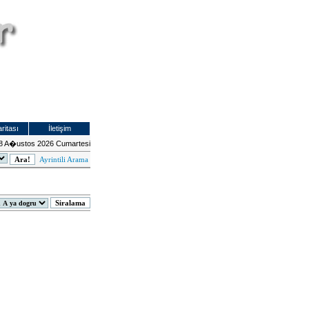
ritası
İletişim
8 A�ustos 2026 Cumartesi
Ayrintili Arama