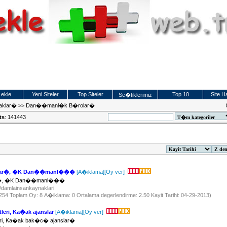
 ekle
Yeni Siteler
Top Siteler
Top 10
Site Ha
Se�tiklerimiz
aklar�
>>
Dan��manl�k B�rolar�
ts
: 141443
klar�, �K Dan��manl���
[A�iklama]
[Oy ver]
ar�, �K Dan��manl���
/damlainsankaynaklari
 1254 Toplam Oy: 8 A�iklama: 0 Ortalama degerlendirme: 2.50 Kayit Tarihi: 04-29-2013)
eri, Ka�ak ajanslar
[A�iklama]
[Oy ver]
ri, Ka�ak bak�c� ajanslar�