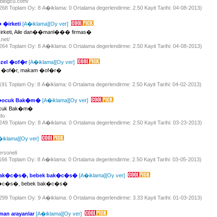
i.blogcu.com/
 1268 Toplam Oy: 8 A�iklama: 0 Ortalama degerlendirme: 2.50 Kayit Tarihi: 04-08-2013)
�irketi
[A�iklama]
[Oy ver]
keti, Aile dan��manl��� firmas�
.net/
 1264 Toplam Oy: 8 A�iklama: 0 Ortalama degerlendirme: 2.50 Kayit Tarihi: 04-08-2013)
�zel �of�r
[A�iklama]
[Oy ver]
zel �of�r, makam �of�r�
1191 Toplam Oy: 8 A�iklama: 0 Ortalama degerlendirme: 2.50 Kayit Tarihi: 04-02-2013)
�ocuk Bak�m�
[A�iklama]
[Oy ver]
ocuk Bak�m�
nfo
 1249 Toplam Oy: 8 A�iklama: 0 Ortalama degerlendirme: 2.50 Kayit Tarihi: 03-23-2013)
�iklama]
[Oy ver]
ersoneli
1166 Toplam Oy: 8 A�iklama: 0 Ortalama degerlendirme: 2.50 Kayit Tarihi: 03-05-2013)
 bak�c�s�, bebek bak�c�s�
[A�iklama]
[Oy ver]
ak�c�s�, bebek bak�c�s�
 1299 Toplam Oy: 9 A�iklama: 0 Ortalama degerlendirme: 3.33 Kayit Tarihi: 01-03-2013)
man arayanlar
[A�iklama]
[Oy ver]