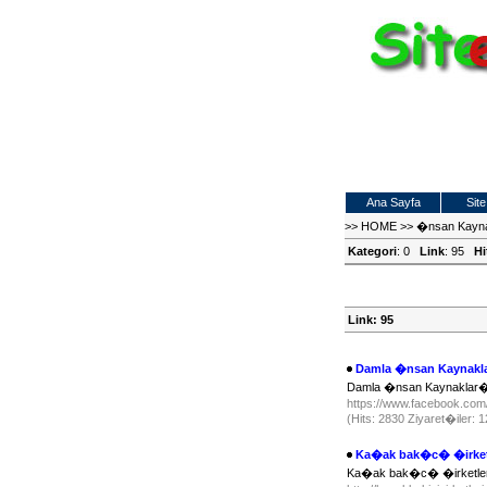
Ana Sayfa
Site
>>
HOME
>>
�nsan Kayn
Kategori
: 0
Link
: 95
Hi
Link: 95
Damla �nsan Kayna
Damla �nsan Kaynakl
https://www.facebook.com
(Hits: 2830 Ziyaret�iler:
Ka�ak bak�c� �irketl
Ka�ak bak�c� �irketle