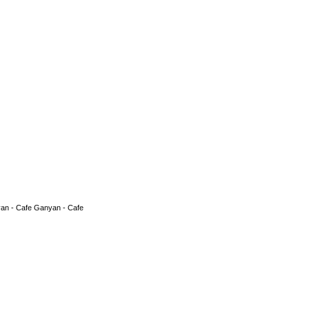
an - Cafe Ganyan - Cafe