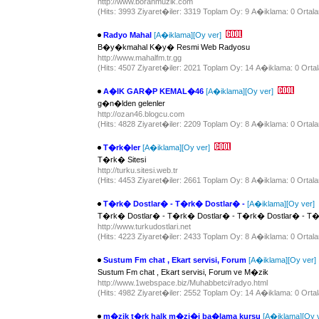
http://www.boranmuzik.com
(Hits: 3993 Ziyaret�iler: 3319 Toplam Oy: 9 A�iklama: 0 Ortala
Radyo Mahal
[A�iklama]
[Oy ver]
B�y�kmahal K�y� Resmi Web Radyosu
http://www.mahalfm.tr.gg
(Hits: 4507 Ziyaret�iler: 2021 Toplam Oy: 14 A�iklama: 0 Ortal
A�IK GAR�P KEMAL�46
[A�iklama]
[Oy ver]
g�n�lden gelenler
http://ozan46.blogcu.com
(Hits: 4828 Ziyaret�iler: 2209 Toplam Oy: 8 A�iklama: 0 Ortala
T�rk�ler
[A�iklama]
[Oy ver]
T�rk� Sitesi
http://turku.sitesi.web.tr
(Hits: 4453 Ziyaret�iler: 2661 Toplam Oy: 8 A�iklama: 0 Ortala
T�rk� Dostlar� - T�rk� Dostlar� -
[A�iklama]
[Oy ver]
T�rk� Dostlar� - T�rk� Dostlar� - T�rk� Dostlar� - T�
http://www.turkudostlari.net
(Hits: 4223 Ziyaret�iler: 2433 Toplam Oy: 8 A�iklama: 0 Ortala
Sustum Fm chat , Ekart servisi, Forum
[A�iklama]
[Oy ver]
Sustum Fm chat , Ekart servisi, Forum ve M�zik
http://www.1webspace.biz/Muhabbetci/radyo.html
(Hits: 4982 Ziyaret�iler: 2552 Toplam Oy: 14 A�iklama: 0 Ortal
m�zik t�rk halk m�zi�i ba�lama kursu
[A�iklama]
[Oy 