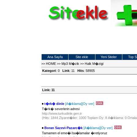
Ana Sayfa
Site ekle
Yeni Siteler
Top Si
>>
HOME
>>
Mp3 M�zik
>>
Halk M�zigi
Kategori
: 0
Link
: 11
Hits
: 58905
Link: 11
t�rk� dinle
[A�iklama]
[Oy ver]
T�rk� severlerin adresi
http://www.turkudinle.gen.tr
(Hits: 1844 Ziyaret�iler: 1000 Toplam Oy: 8 A�iklama: 0 Ortala
Boran Sazevi-Pazarc�k
[A�iklama]
[Oy ver]
Tamamen el eme�i ba�lamalar �retiyoruz