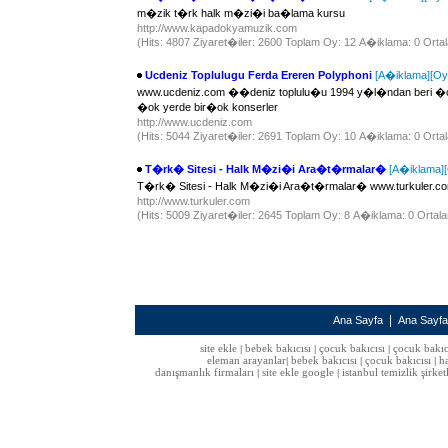
m�zik t�rk halk m�zi�i ba�lama kursu
http://www.kapadokyamuzik.com
(Hits: 4807 Ziyaret�iler: 2600 Toplam Oy: 12 A�iklama: 0 Ortal
Ucdeniz Toplulugu Ferda Ereren Polyphoni
[A�iklama]
[Oy
www.ucdeniz.com ��deniz toplulu�u 1994 y�l�ndan beri �okse
�ok yerde bir�ok konserler
http://www.ucdeniz.com
(Hits: 5044 Ziyaret�iler: 2691 Toplam Oy: 10 A�iklama: 0 Ortal
T�rk� Sitesi - Halk M�zi�i Ara�t�rmalar�
[A�iklama]
T�rk� Sitesi - Halk M�zi�i Ara�t�rmalar� www.turkuler.c
http://www.turkuler.com
(Hits: 5009 Ziyaret�iler: 2645 Toplam Oy: 8 A�iklama: 0 Ortala
|
Ana Sayfa
Ana Sayf
site ekle
bebek bakıcısı
çocuk bakıcısı
çocuk bakıc
|
|
|
eleman arayanlar
bebek bakıcısı
çocuk bakıcısı
h
|
|
|
danışmanlık firmaları
site ekle google
istanbul temizlik şirket
|
|