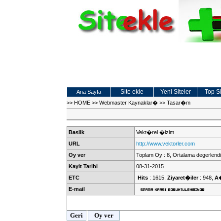
Site ekle
Yeni Siteler
Top Si
Ana Sayfa
>>
HOME
>>
Webmaster Kaynaklar�
>>
Tasar�m
Baslik
Vekt�rel �izim
URL
http://www.vektorler.com
Oy ver
Toplam Oy : 8, Ortalama degerlendi
Kayit Tarihi
08-31-2015
ETC
Hits
: 1615,
Ziyaret�iler
: 948,
A
E-mail