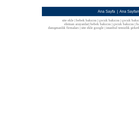
Ana Sayfa
|
Ana Sayfa
site ekle
bebek bakıcısı
çocuk bakıcısı
çocuk bakıc
|
|
|
eleman arayanlar
bebek bakıcısı
çocuk bakıcısı
h
|
|
|
danışmanlık firmaları
site ekle google
istanbul temizlik şirket
|
|