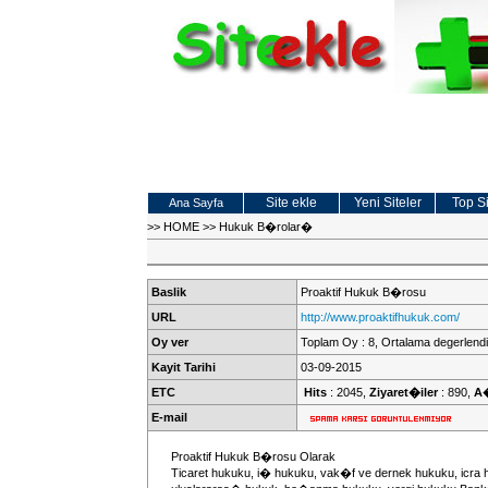
Site ekle
Yeni Siteler
Top Si
Ana Sayfa
>>
HOME
>>
Hukuk B�rolar�
Baslik
Proaktif Hukuk B�rosu
URL
http://www.proaktifhukuk.com/
Oy ver
Toplam Oy : 8, Ortalama degerlendi
Kayit Tarihi
03-09-2015
ETC
Hits
: 2045,
Ziyaret�iler
: 890,
A
E-mail
Proaktif Hukuk B�rosu Olarak
Ticaret hukuku, i� hukuku, vak�f ve dernek hukuku, icra