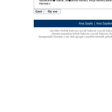
uluslararas� hukuk, bo�anma hukuku, vergi hukuku,Ban
Hizmeti v
Ana Sayfa
|
Ana Sayfa
site ekle
bebek bakıcısı
çocuk bakıcısı
çocuk bakıc
|
|
|
eleman arayanlar
bebek bakıcısı
çocuk bakıcısı
h
|
|
|
danışmanlık firmaları
site ekle google
istanbul temizlik şirket
|
|