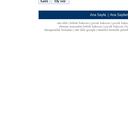
Ana Sayfa
|
Ana Sayfa
site ekle
bebek bakıcısı
çocuk bakıcısı
çocuk bakıc
|
|
|
eleman arayanlar
bebek bakıcısı
çocuk bakıcısı
h
|
|
|
danışmanlık firmaları
site ekle google
istanbul temizlik şirket
|
|