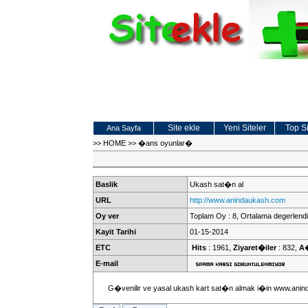
Site ekle
Yeni Siteler
Top Si
Ana Sayfa
>>
HOME
>>
�ans oyunlar�
Baslik
Ukash sat�n al
URL
http://www.anindaukash.com
Oy ver
Toplam Oy : 8, Ortalama degerlendi
Kayit Tarihi
01-15-2014
ETC
Hits
: 1961,
Ziyaret�iler
: 832,
A
E-mail
G�venilir ve yasal ukash kart sat�n almak i�in www.anind