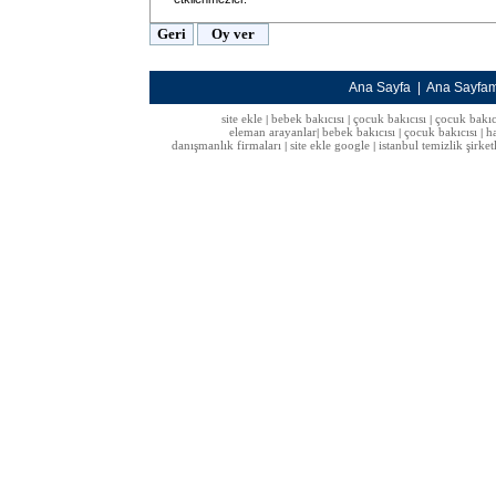
Ana Sayfa
|
Ana Sayfa
site ekle
bebek bakıcısı
çocuk bakıcısı
çocuk bakıc
|
|
|
eleman arayanlar
bebek bakıcısı
çocuk bakıcısı
h
|
|
|
danışmanlık firmaları
site ekle google
istanbul temizlik şirket
|
|