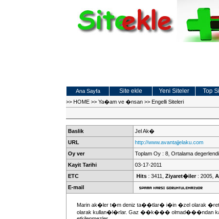
Site ekle
Yeni Siteler
Top Si
Ana Sayfa
>>
HOME
>>
Ya�am ve �nsan
>>
Engelli Siteleri
Baslik
Jel Ak�
URL
http://www.avantajjelaku.com
Oy ver
Toplam Oy : 8, Ortalama degerlendi
Kayit Tarihi
03-17-2011
ETC
Hits
: 3411,
Ziyaret�iler
: 2005,
A
E-mail
Marin ak�ler t�m deniz ta��tlar� i�in �zel olarak �re
olarak kullan�l�rlar. Gaz ��k��� olmad���ndan kap
etkilenmezler.