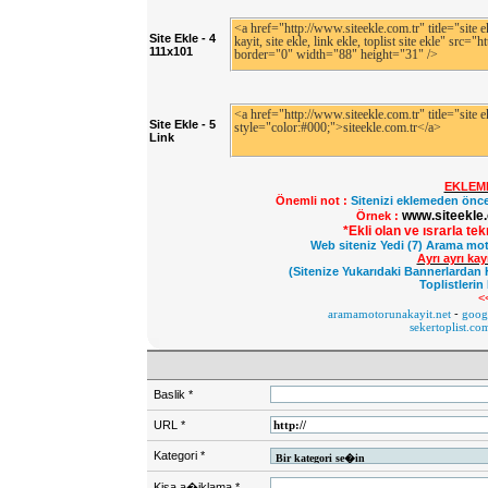
Site Ekle - 4
111x101
Site Ekle - 5
Link
EKLEM
Önemli not :
Sitenizi eklemeden önce
www.siteekle.
Örnek :
*Ekli olan ve ısrarla te
Web siteniz Yedi (7) Arama mot
Ayrı ayrı ka
(Sitenize Yukarıdaki Bannerlardan 
Toplistlerin
<
aramamotorunakayit.net
-
googl
sekertoplist.co
Baslik
*
URL
*
Kategori
*
Kisa a�iklama
*