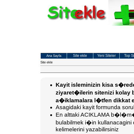
Site ekle
Yeni Siteler
Top Si
Ana Sayfa
Site ekle
Kayit isleminizin kisa s�r
ziyaret�ilerin sitenizi kolay 
a�iklamalara l�tfen dikkat e
Asagidaki kayit formunda sorula
En alttaki ACIKLAMA b�l�m�ne
bulabilmek i�in kullanaca
kelimelerini yazabilirsiniz