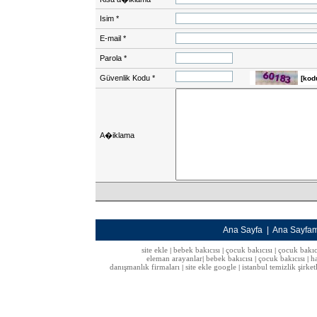
Isim
*
E-mail
*
Parola
*
Güvenlik Kodu
*
[kod
A�iklama
Ana Sayfa
|
Ana Sayfa
site ekle
bebek bakıcısı
çocuk bakıcısı
çocuk bakıc
|
|
|
eleman arayanlar
bebek bakıcısı
çocuk bakıcısı
h
|
|
|
danışmanlık firmaları
site ekle google
istanbul temizlik şirket
|
|