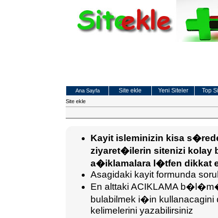
Site ekle
Yeni Siteler
Top Si
Ana Sayfa
Site ekle
Kayit isleminizin kisa s�r
ziyaret�ilerin sitenizi kolay 
a�iklamalara l�tfen dikkat e
Asagidaki kayit formunda sorula
En alttaki ACIKLAMA b�l�m�ne
bulabilmek i�in kullanaca
kelimelerini yazabilirsiniz