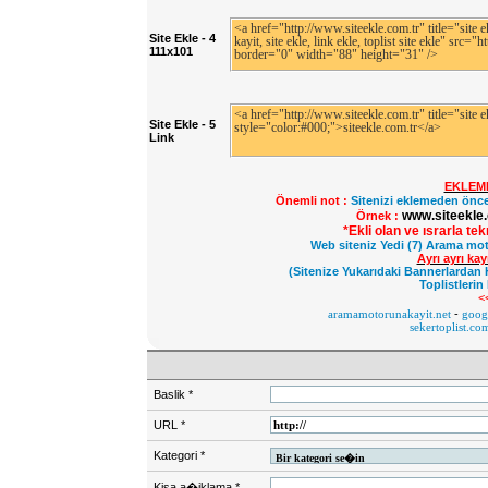
Site Ekle - 4
111x101
Site Ekle - 5
Link
EKLEM
Önemli not :
Sitenizi eklemeden önce
www.siteekle.
Örnek :
*Ekli olan ve ısrarla te
Web siteniz Yedi (7) Arama mot
Ayrı ayrı ka
(Sitenize Yukarıdaki Bannerlardan 
Toplistlerin
<
aramamotorunakayit.net
-
googl
sekertoplist.co
Baslik
*
URL
*
Kategori
*
Kisa a�iklama
*