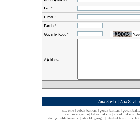
Isim
*
E-mail
*
Parola
*
Güvenlik Kodu
*
[kod
A�iklama
Ana Sayfa
|
Ana Sayfa
site ekle
bebek bakıcısı
çocuk bakıcısı
çocuk bakıc
|
|
|
eleman arayanlar
bebek bakıcısı
çocuk bakıcısı
h
|
|
|
danışmanlık firmaları
site ekle google
istanbul temizlik şirket
|
|